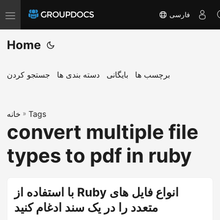
فارسی
T
o
Home
g
g
l
برچسب ها
بایگانی
دسته بندی ها
جستجو کردن
e
n
a
Tags
»
خانه
convert multiple file
v
i
types to pdf in ruby
g
a
t
با استفاده از Ruby انواع فایل های
i
متعدد را در یک سند ادغام کنید
o