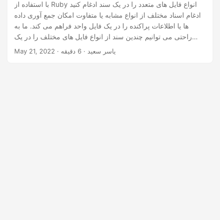
n
با استفاده از Ruby انواع فایل های متعدد را در یک سند ادغام کنید
ادغام اسناد مختلف از انواع مشابه یا متفاوت امکان جمع آوری داده
ها یا اطلاعات پراکنده را در یک فایل واحد فراهم می کند. ما به
راحتی می توانیم چندین سند از انواع فایل های مختلف را در یک
فایل در فضای ابری ادغام کنیم. در این مقاله، نحوه ادغام چندین نوع
· یاسر سعید · 6 دقیقه
May 21, 2022
فایل را با استفاده از Ruby REST API در یک سند خواهیم آموخت.