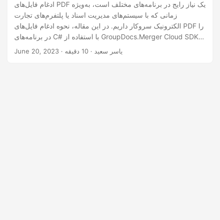
n
ادغام فایل‌های PDF یک نیاز رایج در برنامه‌های مختلف است، به‌ویژه
زمانی که با سیستم‌های مدیریت اسناد یا پلتفرم‌های تجارت
الکترونیک سروکار داریم. در این مقاله، نحوه ادغام فایل‌های PDF را
در برنامه‌های C# با استفاده از GroupDocs.Merger Cloud SDK
برای Net بررسی خواهیم کرد. این SDK یک راه حل قابل اعتماد
· یاسر سعید · 10 دقیقه
June 20, 2023
برای ادغام فایل های PDF در حالی که قالب بندی و طرح بندی آنها را
حفظ می کند، ارائه می دهد.