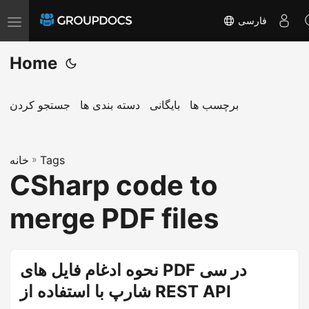
فارسی
T
o
Home
g
g
l
برچسب ها
بایگانی
دسته بندی ها
جستجو کردن
e
n
a
Tags
»
خانه
CSharp code to
v
i
merge PDF files
g
a
t
نحوه ادغام فایل های PDF در سی
i
شارپ با استفاده از REST API
o