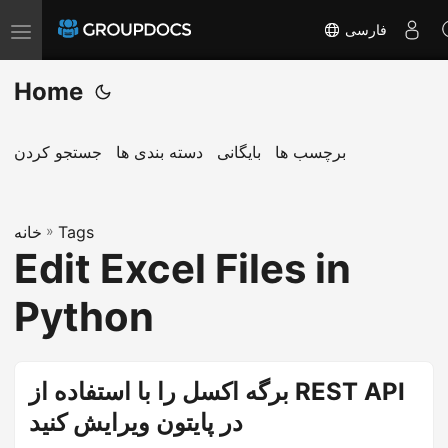
فارسی
T
o
Home
g
g
l
برچسب ها
بایگانی
دسته بندی ها
جستجو کردن
e
n
a
Tags
»
خانه
Edit Excel Files in
v
i
Python
g
a
t
برگه اکسل را با استفاده از REST API
i
در پایتون ویرایش کنید
o