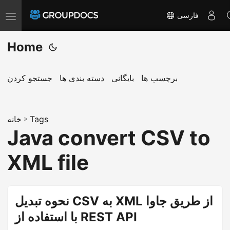
فارسی
T
o
Home
g
g
l
برچسب ها
بایگانی
دسته بندی ها
جستجو کردن
e
n
a
Tags
»
خانه
Java convert CSV to
v
i
XML file
g
a
t
نحوه تبدیل CSV به XML از طریق جاوا
i
با استفاده از REST API
o