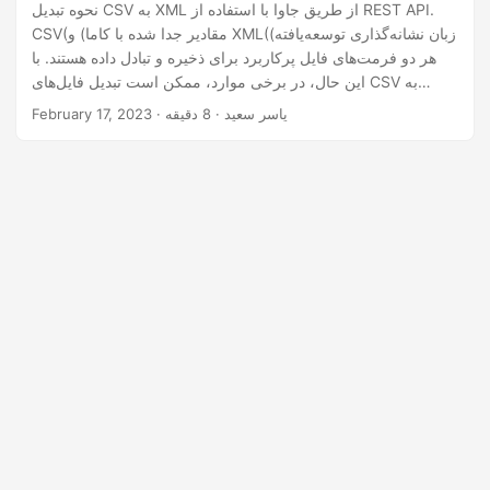
n
نحوه تبدیل CSV به XML از طریق جاوا با استفاده از REST API.
CSV(مقادیر جدا شده با کاما) و XML(زبان نشانه‌گذاری توسعه‌یافته)
هر دو فرمت‌های فایل پرکاربرد برای ذخیره و تبادل داده هستند. با
این حال، در برخی موارد، ممکن است تبدیل فایل‌های CSV به
فرمت XML برای سازگاری با نرم‌افزار یا سیستم‌های خاصی
· یاسر سعید · 8 دقیقه
February 17, 2023
ضروری باشد. تبدیل فایل‌های CSV به فرمت XML می‌تواند در
موقعیت‌هایی که داده‌ها پیچیده هستند و نیاز به نمایش ساختار یافته
دارند، مفید باشد.