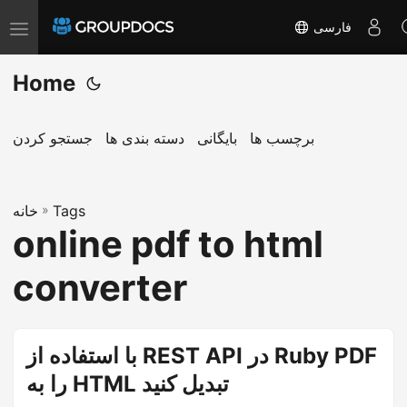
فارسی
T
o
Home
g
g
l
برچسب ها
بایگانی
دسته بندی ها
جستجو کردن
e
n
a
Tags
»
خانه
online pdf to html
v
i
converter
g
a
t
با استفاده از REST API در Ruby PDF
i
را به HTML تبدیل کنید
o