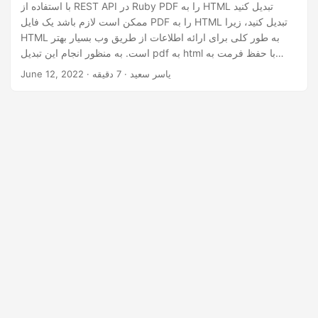
n
با استفاده از REST API در Ruby PDF را به HTML تبدیل کنید
ممکن است لازم باشد یک فایل PDF را به HTML تبدیل کنید، زیرا
HTML به طور کلی برای ارائه اطلاعات از طریق وب بسیار بهتر
است. به منظور انجام این تبدیل pdf به html با حفظ فرمت به
صورت برنامه نویسی، این مقاله نحوه تبدیل PDF به HTML با
· یاسر سعید · 7 دقیقه
June 12, 2022
استفاده از REST API در Ruby را پوشش می دهد.