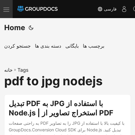
فارسی
T
o
Home
g
g
l
برچسب ها
بایگانی
دسته بندی ها
جستجو کردن
e
n
a
Tags
»
خانه
pdf to jpg nodejs
v
i
g
تبدیل PDF به JPG با استفاده از
a
Node.js | استخراج تصاویر از PDF
t
i
به راحتی صفحات PDF را به تصاویر JPG با کیفیت بالا با استفاده از
o
GroupDocs.Conversion Cloud SDK برای Node.js تبدیل کنید.