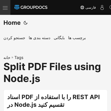
فارسی
T
o
Home
g
g
l
برچسب ها
بایگانی
دسته بندی ها
جستجو کردن
e
n
a
Tags
»
خانه
Split PDF Files using
v
i
Node.js
g
a
t
اسناد PDF را با استفاده از REST API
i
در Node.js تقسیم کنید
o