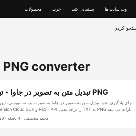
وب سایت ها
پشتیبانی کنید
خرید
محصولات
تجو کردن
o PNG converter
تبدیل متن به تصویر در جاوا - تبدیل متن به PNG
برای یادگیری نحوه تبدیل متن به تصویر در جاوا به صورت برنامه نویسی، این راه
GroupDocs.Conversion Cloud SDK و REST API را برای تبدیل TXT به PNG ارائه می دهد.
· محمد مصطفی · 4 دقیقه
23