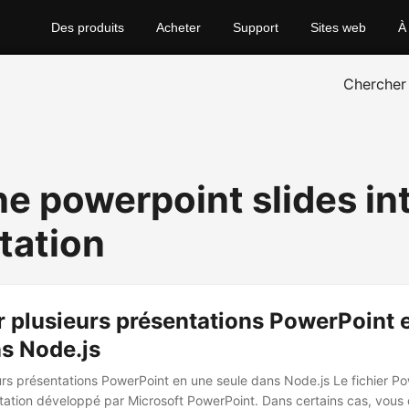
Des produits
Acheter
Support
Sites web
À
Chercher
e powerpoint slides in
tation
 plusieurs présentations PowerPoint 
s Node.js
urs présentations PowerPoint en une seule dans Node.js Le fichier Po
ntation développé par Microsoft PowerPoint. Dans certains cas, vous