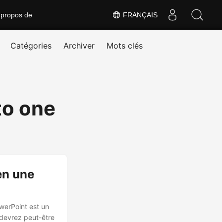
 propos de
FRANÇAIS
Catégories
Archiver
Mots clés
to one
en une
werPoint est un
 devrez peut-être