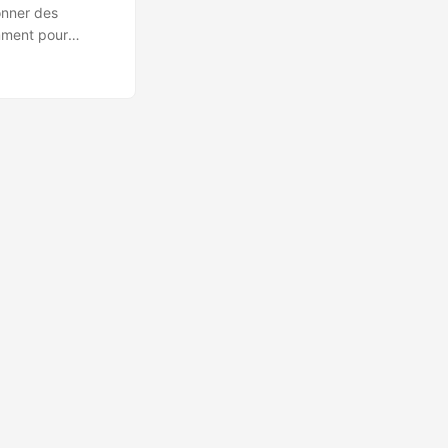
onner des
mment pour
t. La combinaison
re vos