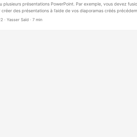
 plusieurs présentations PowerPoint. Par exemple, vous devez fusi
r créer des présentations à l’aide de vos diaporamas créés précéde
nnées ou lorsque différents utilisateurs travaillent sur le même suje
22
· Yasser Saïd · 7 min
PowerPoint vous aide à garder vos informations cohérentes et à rend
werPoint plus efficaces.