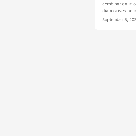
combiner deux ou
diapositives pou
référencer des do
September 8, 20
de diapositives 
présentations Po