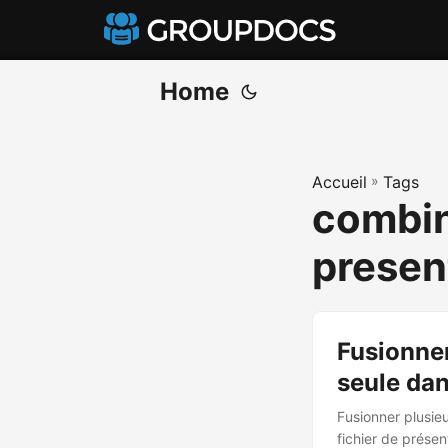
Home
Accueil
»
Tags
combin
presen
Fusionner
seule dan
Fusionner plusie
fichier de prése