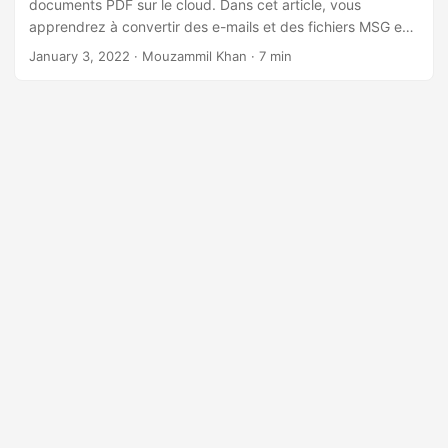
n
documents PDF sur le cloud. Dans cet article, vous
apprendrez à convertir des e-mails et des fichiers MSG en
documents PDF à l’aide d’une API REST en PHP.
January 3, 2022
· Mouzammil Khan · 7 min