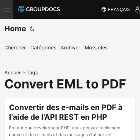
FRANÇAIS
T
o
Home
g
g
l
Chercher
Catégories
Archiver
Mots clés
e
n
a
Accueil
»
Tags
Convert EML to PDF
v
i
g
Convertir des e-mails en PDF à
a
t
l'aide de l'API REST en PHP
i
En tant que développeur PHP, vous pouvez facilement
o
convertir des e-mails et des messages Outlook en