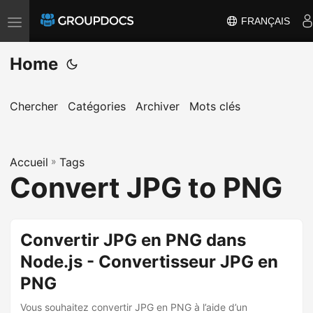
FRANÇAIS
T
o
Home
g
g
l
Chercher
Catégories
Archiver
Mots clés
e
n
a
Accueil
»
Tags
Convert JPG to PNG
v
i
g
Convertir JPG en PNG dans
a
t
Node.js - Convertisseur JPG en
i
PNG
o
Vous souhaitez convertir JPG en PNG à l’aide d’un