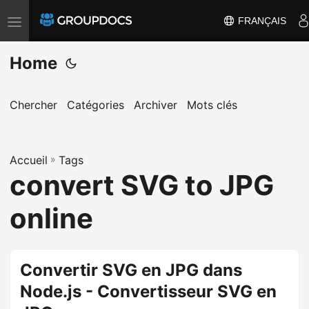
FRANÇAIS
T
o
Home
g
g
l
Chercher
Catégories
Archiver
Mots clés
e
n
a
Accueil
»
Tags
convert SVG to JPG
v
i
online
g
a
t
Convertir SVG en JPG dans
i
Node.js - Convertisseur SVG en
o