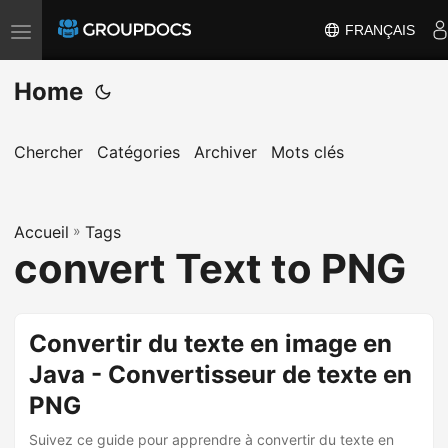
FRANÇAIS
T
o
Home
g
g
l
Chercher
Catégories
Archiver
Mots clés
e
n
a
Accueil
»
Tags
convert Text to PNG
v
i
g
Convertir du texte en image en
a
t
Java - Convertisseur de texte en
i
PNG
o
Suivez ce guide pour apprendre à convertir du texte en