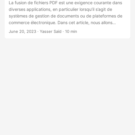
n
La fusion de fichiers PDF est une exigence courante dans
diverses applications, en particulier lorsqu’il s’agit de
systèmes de gestion de documents ou de plateformes de
commerce électronique. Dans cet article, nous allons
explorer comment vous pouvez fusionner des fichiers PDF
June 20, 2023
· Yasser Saïd · 10 min
dans vos applications C# à l’aide du SDK Cloud
GroupDocs.Merger pour .Net. Ce SDK fournit une solution
fiable de fusion de fichiers PDF tout en préservant leur
formatage et leur mise en page.