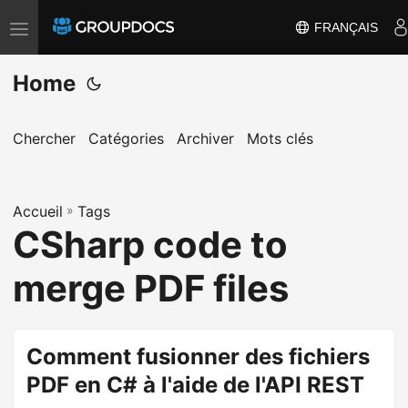
FRANÇAIS
T
o
Home
g
g
l
Chercher
Catégories
Archiver
Mots clés
e
n
a
Accueil
»
Tags
CSharp code to
v
i
merge PDF files
g
a
t
Comment fusionner des fichiers
i
PDF en C# à l'aide de l'API REST
o