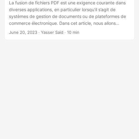
n
La fusion de fichiers PDF est une exigence courante dans
diverses applications, en particulier lorsqu’il s’agit de
systèmes de gestion de documents ou de plateformes de
commerce électronique. Dans cet article, nous allons
explorer comment vous pouvez fusionner des fichiers PDF
June 20, 2023
· Yasser Saïd · 10 min
dans vos applications C# à l’aide du SDK Cloud
GroupDocs.Merger pour .Net. Ce SDK fournit une solution
fiable de fusion de fichiers PDF tout en préservant leur
formatage et leur mise en page.