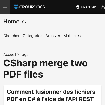
FRANÇAIS
T
o
Home
g
g
l
Chercher
Catégories
Archiver
Mots clés
e
n
a
Accueil
»
Tags
CSharp merge two
v
i
PDF files
g
a
t
Comment fusionner des fichiers
i
PDF en C# à l'aide de l'API REST
o