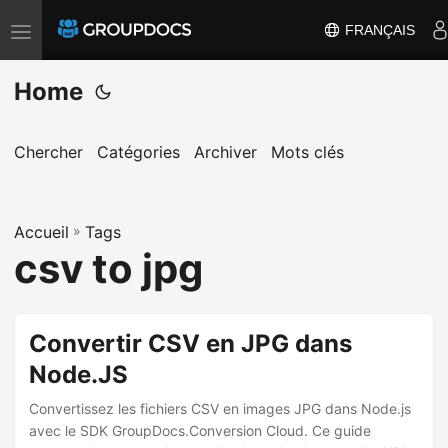
FRANÇAIS
T
o
Home
g
g
l
Chercher
Catégories
Archiver
Mots clés
e
n
a
Accueil
»
Tags
csv to jpg
v
i
g
Convertir CSV en JPG dans
a
t
Node.JS
i
Convertissez les fichiers CSV en images JPG dans Node.js
o
avec le SDK GroupDocs.Conversion Cloud. Ce guide