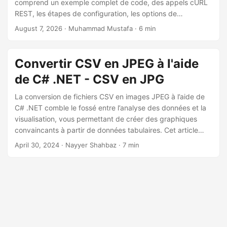
n
comprend un exemple complet de code, des appels cURL
REST, les étapes de configuration, les options de
configuration et les informations de licence pour vous aider
August 7, 2026
· Muhammad Mustafa · 6 min
à ajouter la génération d’images à vos projets.
Convertir CSV en JPEG à l'aide
de C# .NET - CSV en JPG
La conversion de fichiers CSV en images JPEG à l’aide de
C# .NET comble le fossé entre l’analyse des données et la
visualisation, vous permettant de créer des graphiques
convaincants à partir de données tabulaires. Cet article
explique les détails de la conversion en ligne d’une image
April 30, 2024
· Nayyer Shahbaz · 7 min
CSV en JPG.