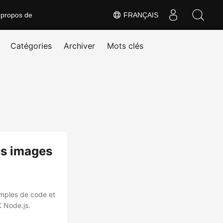
 propos de
FRANÇAIS
Catégories
Archiver
Mots clés
es images
emples de code et
K Node.js.