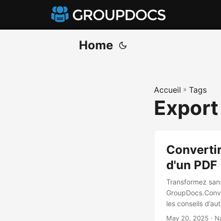
Home
Accueil
»
Tags
Export
Convertir
d'un PDF
Transformez sans
GroupDocs.Conver
les conseils d’a
May 20, 2025
· N