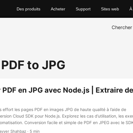
Des produits
Acheter
Support
Sites web
À
Chercher
 PDF to JPG
 PDF en JPG avec Node.js | Extraire d
 effort les pages PDF en images JPG de haute qualité à l’aide de
sion Cloud SDK pour Node.js. Explorez les cas d’utilisation, les ex
utomatisation. Conversion facile et simple de PDF en JPEG avec le SD
ayyer Shahbaz · 5 min