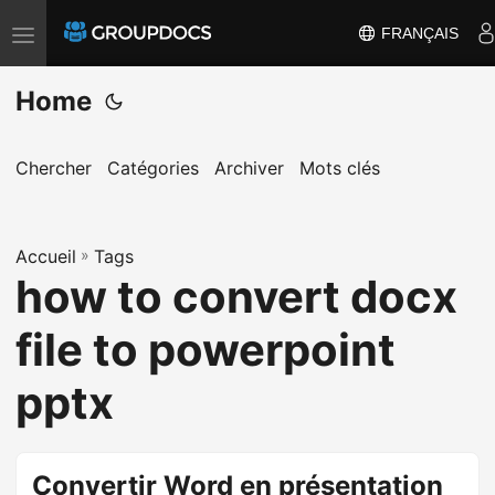
FRANÇAIS
T
o
Home
g
g
l
Chercher
Catégories
Archiver
Mots clés
e
n
a
Accueil
»
Tags
how to convert docx
v
i
file to powerpoint
g
a
pptx
t
i
o
Convertir Word en présentation