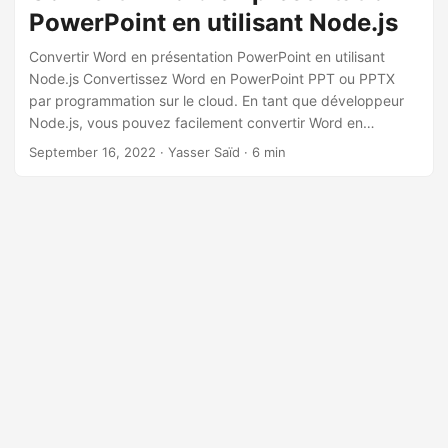
n
PowerPoint en utilisant Node.js
Convertir Word en présentation PowerPoint en utilisant
Node.js Convertissez Word en PowerPoint PPT ou PPTX
par programmation sur le cloud. En tant que développeur
Node.js, vous pouvez facilement convertir Word en
PowerPoint PPTX en ligne dans vos applications Node.js.
September 16, 2022
· Yasser Saïd · 6 min
Dans cet article, nous montrerons comment convertir Word
en présentation PowerPoint à l’aide de Node.js. Les sujets
suivants seront traités dans cet article : API REST de
conversion Word vers PowerPoint et SDK Node.