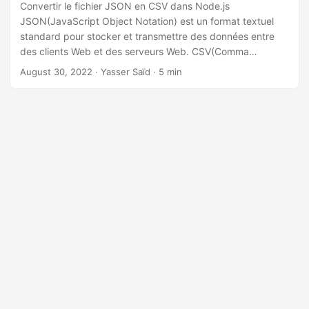
n
Convertir le fichier JSON en CSV dans Node.js
JSON(JavaScript Object Notation) est un format textuel
standard pour stocker et transmettre des données entre
des clients Web et des serveurs Web. CSV(Comma
Separated Values) est également un format de fichier texte
August 30, 2022
· Yasser Saïd · 5 min
pour stocker les données dans un format structuré en
tableau. Dans certains cas, vous devrez peut-être importer
des objets de dictionnaire dans des valeurs séparées par
des virgules dans les applications Node.