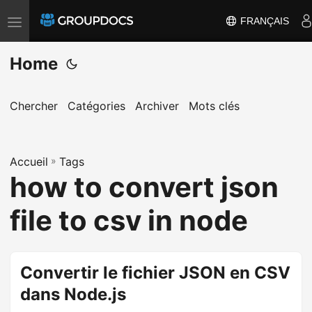
FRANÇAIS
T
o
Home
g
g
l
Chercher
Catégories
Archiver
Mots clés
e
n
a
Accueil
»
Tags
how to convert json
v
i
file to csv in node
g
a
t
Convertir le fichier JSON en CSV
i
dans Node.js
o