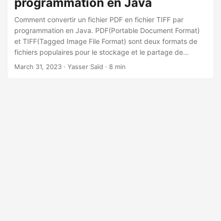
programmation en Java
n
Comment convertir un fichier PDF en fichier TIFF par
programmation en Java. PDF(Portable Document Format)
et TIFF(Tagged Image File Format) sont deux formats de
fichiers populaires pour le stockage et le partage de
documents. Le format PDF est largement utilisé en raison
March 31, 2023
· Yasser Saïd · 8 min
de sa compatibilité avec différents appareils et systèmes
d’exploitation, tandis que le fichier TIFF est préféré pour
stocker des images de haute qualité. Parfois, vous devrez
peut-être convertir un fichier PDF en fichier TIFF pour
diverses raisons, telles que l’archivage ou l’impression.