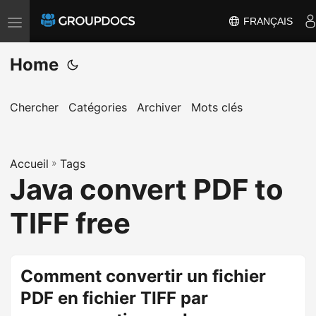
FRANÇAIS
T
o
Home
g
g
l
Chercher
Catégories
Archiver
Mots clés
e
n
a
Accueil
»
Tags
Java convert PDF to
v
i
TIFF free
g
a
t
Comment convertir un fichier
i
PDF en fichier TIFF par
o