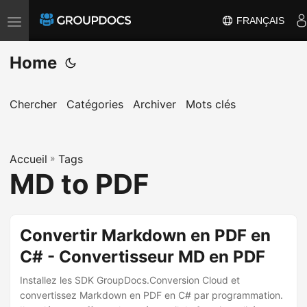
FRANÇAIS
T
o
Home
g
g
l
Chercher
Catégories
Archiver
Mots clés
e
n
a
Accueil
»
Tags
MD to PDF
v
i
g
Convertir Markdown en PDF en
a
t
C# - Convertisseur MD en PDF
i
Installez les SDK GroupDocs.Conversion Cloud et
o
convertissez Markdown en PDF en C# par programmation.