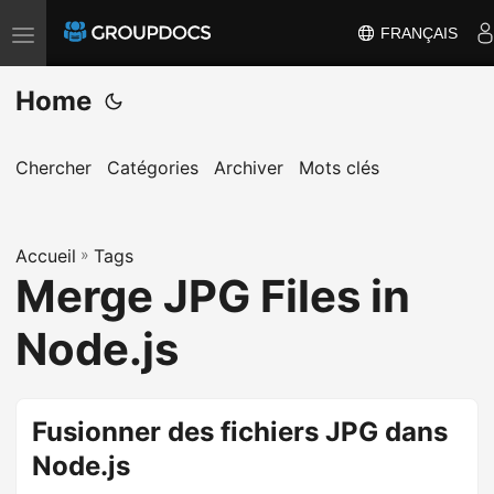
FRANÇAIS
T
o
Home
g
g
l
Chercher
Catégories
Archiver
Mots clés
e
n
a
Accueil
»
Tags
Merge JPG Files in
v
i
Node.js
g
a
t
Fusionner des fichiers JPG dans
i
Node.js
o