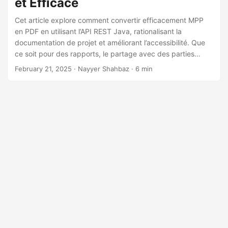
et Efficace
n
Cet article explore comment convertir efficacement MPP
en PDF en utilisant l’API REST Java, rationalisant la
documentation de projet et améliorant l’accessibilité. Que
ce soit pour des rapports, le partage avec des parties
prenantes, ou des fins d’archivage, ce guide vous aidera à
February 21, 2025
· Nayyer Shahbaz · 6 min
réaliser un processus de conversion fluide de MPP en PDF.