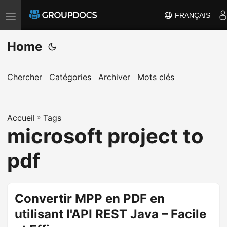
FRANÇAIS
T
o
Home
g
g
l
Chercher
Catégories
Archiver
Mots clés
e
n
a
Accueil
»
Tags
microsoft project to
v
i
pdf
g
a
t
Convertir MPP en PDF en
i
utilisant l'API REST Java – Facile
o