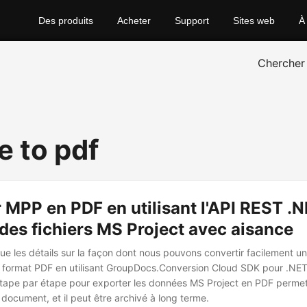
Des produits
Acheter
Support
Sites web
À
Chercher
e to pdf
 MPP en PDF en utilisant l'API REST .N
des fichiers MS Project avec aisance
que les détails sur la façon dont nous pouvons convertir facilement un
 format PDF en utilisant GroupDocs.Conversion Cloud SDK pour .NET
 étape par étape pour exporter les données MS Project en PDF permet
document, et il peut être archivé à long terme.