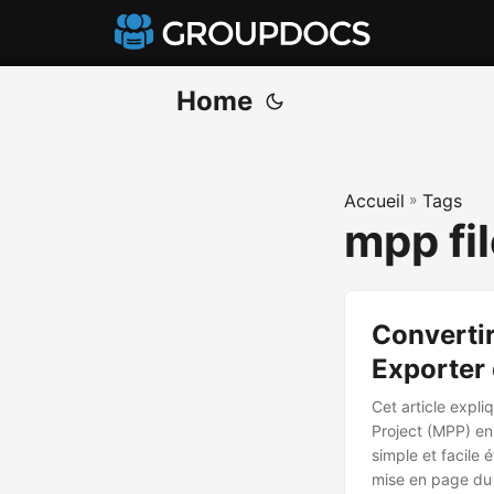
Home
Accueil
»
Tags
mpp fil
Convertir
Exporter 
Cet article expli
Project (MPP) en
simple et facile
mise en page du 