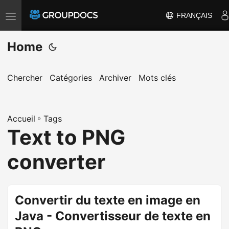
FRANÇAIS
T
o
Home
g
g
l
Chercher
Catégories
Archiver
Mots clés
e
n
a
Accueil
»
Tags
Text to PNG
v
i
converter
g
a
t
Convertir du texte en image en
i
Java - Convertisseur de texte en
o