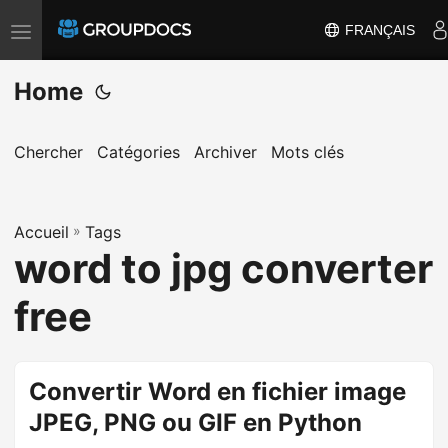
FRANÇAIS
T
o
Home
g
g
l
Chercher
Catégories
Archiver
Mots clés
e
n
a
Accueil
»
Tags
word to jpg converter
v
i
free
g
a
t
Convertir Word en fichier image
i
JPEG, PNG ou GIF en Python
o