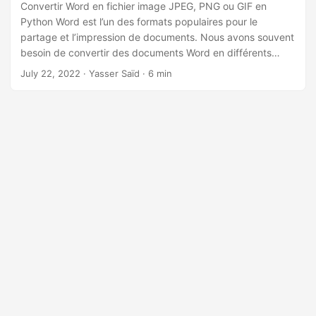
n
Convertir Word en fichier image JPEG, PNG ou GIF en
Python Word est l’un des formats populaires pour le
partage et l’impression de documents. Nous avons souvent
besoin de convertir des documents Word en différents
formats d’image. Il est préférable d’utiliser des outils
July 22, 2022
· Yasser Saïd · 6 min
spécialisés déjà développés qui offrent une solution de
conversion facilement maintenable et flexible à vos
besoins. Dans cet article, nous allons apprendre à convertir
Word en fichier image JPEG, PNG ou GIF en Python.