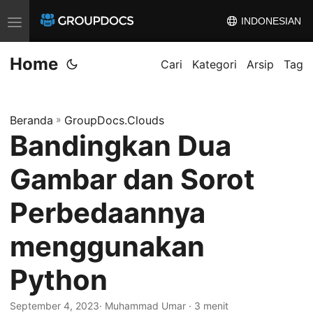
INDONESIAN
A
l
Home
i
Cari
Kategori
Arsip
Tag
h
k
Beranda
»
GroupDocs.Clouds
a
Bandingkan Dua
n
n
Gambar dan Sorot
a
v
Perbedaannya
i
menggunakan
g
a
Python
s
i
September 4, 2023
· Muhammad Umar · 3 menit