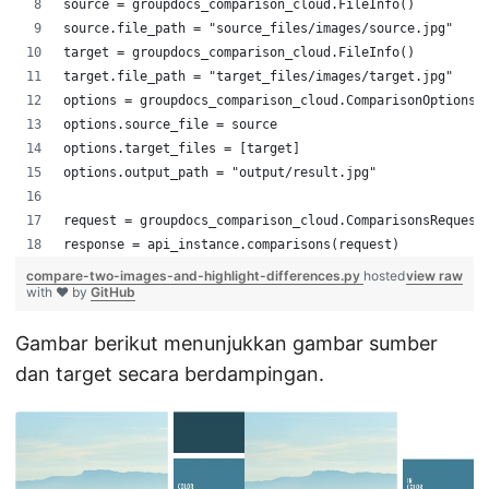
source = groupdocs_comparison_cloud.FileInfo()
source.file_path = "source_files/images/source.jpg"
target = groupdocs_comparison_cloud.FileInfo()
target.file_path = "target_files/images/target.jpg"
options = groupdocs_comparison_cloud.ComparisonOptions(
options.source_file = source
options.target_files = [target]
options.output_path = "output/result.jpg"
request = groupdocs_comparison_cloud.ComparisonsRequest
response = api_instance.comparisons(request)
compare-two-images-and-highlight-differences.py
hosted
view raw
with ❤ by
GitHub
Gambar berikut menunjukkan gambar sumber
dan target secara berdampingan.