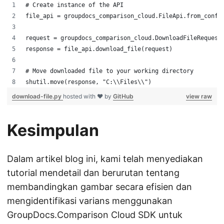
# Create instance of the API
file_api = groupdocs_comparison_cloud.FileApi.from_confi
request = groupdocs_comparison_cloud.DownloadFileRequest
response = file_api.download_file(request)
# Move downloaded file to your working directory
shutil.move(response, "C:\\Files\\")
download-file.py
hosted with ❤ by
GitHub
view raw
Kesimpulan
Dalam artikel blog ini, kami telah menyediakan
tutorial mendetail dan berurutan tentang
membandingkan gambar secara efisien dan
mengidentifikasi varians menggunakan
GroupDocs.Comparison Cloud SDK untuk