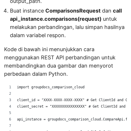
output_path.
Buat instance
ComparisonsRequest
dan
call
api_instance.comparisons(request)
untuk
melakukan perbandingan, lalu simpan hasilnya
dalam variabel respon.
Kode di bawah ini menunjukkan cara
menggunakan REST API perbandingan untuk
membandingkan dua gambar dan menyorot
perbedaan dalam Python.
import groupdocs_comparison_cloud
client_id = "XXXX-XXXX-XXXX-XXXX" # Get ClientId and Cl
client_secret = "XXXXXXXXXXXXXXXX" # Get ClientId and C
api_instance = groupdocs_comparison_cloud.CompareApi.fr