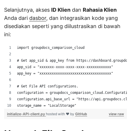
Selanjutnya, akses
ID Klien
dan
Rahasia Klien
Anda dari
dasbor
, dan integrasikan kode yang
disediakan seperti yang diilustrasikan di bawah
ini:
import groupdocs_comparison_cloud
# Get app_sid & app_key from https://dashboard.groupdoc
app_sid = "xxxxxxx-xxxx-xxxx-xxxx-xxxxxxxxxxxx"
app_key = "xxxxxxxxxxxxxxxxxxxxxxxxxxxxxxxxxxx"
# Get File API configurations.
configuration = groupdocs_comparison_cloud.Configuratio
configuration.api_base_url = "https://api.groupdocs.clo
storage_name = "LocalStorage"
initialize-API-client.py
hosted with ❤ by
GitHub
view raw