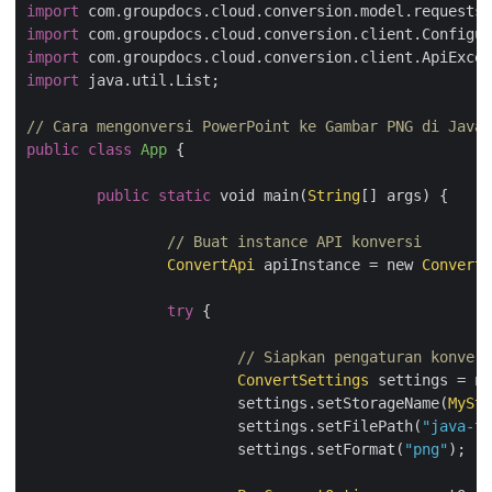
import
import
import
import
 java.util.List;

// Cara mengonversi PowerPoint ke Gambar PNG di Java.
public
class
App
{

public
static
 void main(
String
[] args) {

// Buat instance API konversi
ConvertApi
 apiInstance = new 
ConvertA
try
 {

// Siapkan pengaturan konvers
ConvertSettings
 settings = ne
			settings.setStorageName(
MySto
			settings.setFilePath(
"java-te
			settings.setFormat(
"png"
);
