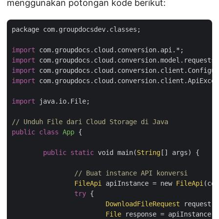
menggunakan potongan kode berikut:
package com.groupdocsdev.classes;

import
import
import
import
 com.groupdocs.cloud.conversion.client.ApiExcep
import
 java.io.File;

// Unduh File dari Cloud Storage di Java
public
class
App
{

public
static
 void main(
String
[] args) {

// Buat
FileApi
 apiInstance = new 
FileApi
(con
try
 {

DownloadFileRequest
 request =
File
 response = apiInstance.d