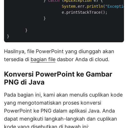
		} 
catch
 (
ApiException
 e) {

System
.err.
println
(
"Exception
			e.printStackTrace();

		}

	}

Hasilnya, file PowerPoint yang diunggah akan
tersedia di
bagian file
dasbor Anda di cloud.
Konversi PowerPoint ke Gambar
PNG di Java
Pada bagian ini, kami akan menulis cuplikan kode
yang mengotomatiskan proses konversi
PowerPoint ke PNG dalam aplikasi Java. Anda
dapat mengikuti langkah-langkah dan cuplikan
kode yang disebutkan di bawah ini: