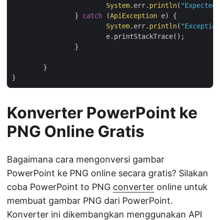
System
.err.
println
(
"Expected 
		} 
catch
 (
ApiException
 e) {

System
.err.
println
(
"Exception
			e.printStackTrace();

		}

	}

Konverter PowerPoint ke
PNG Online Gratis
Bagaimana cara mengonversi gambar
PowerPoint ke PNG online secara gratis? Silakan
coba PowerPoint to PNG
converter
online untuk
membuat gambar PNG dari PowerPoint.
Konverter ini dikembangkan menggunakan API