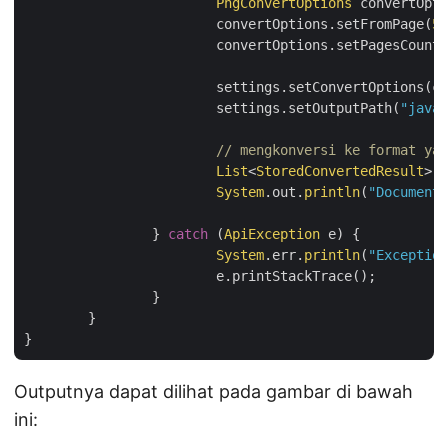
PngConvertOptions
 convertOpti
			convertOptions.setFromPage(
5
)
			convertOptions.setPagesCount(
			settings.setConvertOptions(convertOptions);

			settings.setOutputPath(
"java-
// mengkonversi ke format yan
List
<
StoredConvertedResult
> r
System
.out.
println
(
"Document 
		} 
catch
 (
ApiException
 e) {

System
.err.
println
(
"Exception
			e.printStackTrace();

		}

	}

Outputnya dapat dilihat pada gambar di bawah
ini: