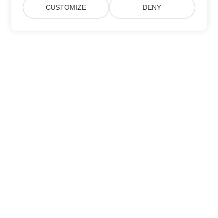
CUSTOMIZE
DENY
Home
Products
New Releases
Pricing
Docs
Free Support