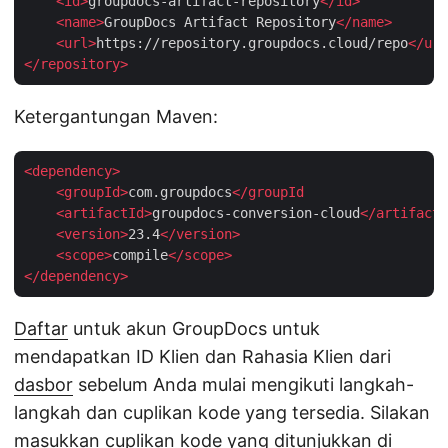
<
id
>
groupdocs-artifact-repository
</
id
>
<
name
>
GroupDocs Artifact Repository
</
name
>
<
url
>
https://repository.groupdocs.cloud/repo
</
url
</
repository
>
Ketergantungan Maven:
<
dependency
>
<
groupId
>
com.groupdocs
</
groupId
    <
artifactId
>
groupdocs-conversion-cloud
</
artifactI
<
version
>
23.4
</
version
>
<
scope
>
compile
</
scope
>
</
dependency
>
Daftar
untuk akun GroupDocs untuk
mendapatkan ID Klien dan Rahasia Klien dari
dasbor
sebelum Anda mulai mengikuti langkah-
langkah dan cuplikan kode yang tersedia. Silakan
masukkan cuplikan kode yang ditunjukkan di