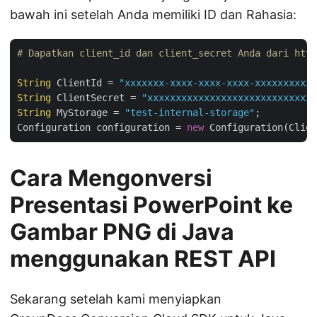
bawah ini setelah Anda memiliki ID dan Rahasia:
# Dapatkan client_id dan client_secret Anda dari http
String
 ClientId = 
"xxxxxxx-xxxx-xxxx-xxxx-xxxxxxxxxxx
String
 ClientSecret = 
"xxxxxxxxxxxxxxxxxxxxxxxxxxxxxx
String
 MyStorage = 
"test-internal-storage"
;

Configuration configuration = 
new
Cara Mengonversi
Presentasi PowerPoint ke
Gambar PNG di Java
menggunakan REST API
Sekarang setelah kami menyiapkan