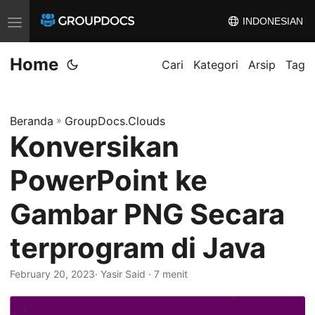
INDONESIAN
A
l
Home
i
Cari
Kategori
Arsip
Tag
h
k
Beranda
»
GroupDocs.Clouds
a
Konversikan
n
n
PowerPoint ke
a
v
Gambar PNG Secara
i
terprogram di Java
g
a
February 20, 2023
· Yasir Said · 7 menit
s
i