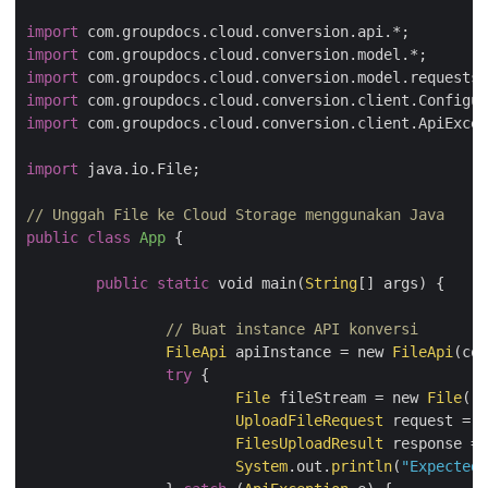
import
import
import
import
import
 com.groupdocs.cloud.conversion.client.ApiExcep
import
 java.io.File;

// Unggah File ke Cloud Storage menggunakan Java
public
class
App
{

public
static
 void main(
String
[] args) {

// Buat
FileApi
 apiInstance = new 
FileApi
(con
try
 {

File
 fileStream = new 
File
(
"H
UploadFileRequest
 request = n
FilesUploadResult
 response = 
System
.out.
println
(
"Expected 