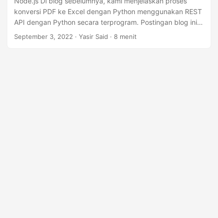
Node.js Di blog sebelumnya, kami menjelaskan proses
konversi PDF ke Excel dengan Python menggunakan REST
API dengan Python secara terprogram. Postingan blog ini
akan mengajari kita cara mengonversi PDF menjadi Excel
September 3, 2022
· Yasir Said · 8 menit
menggunakan library Node.js. Spreadsheet PDF dan Excel
adalah dua format file yang populer dan paling umum.
GroupDocs.conversion Cloud API adalah satu-satunya
pengonversi PDF yang menawarkan konversi PDF ke Excel
khusus secara terprogram.