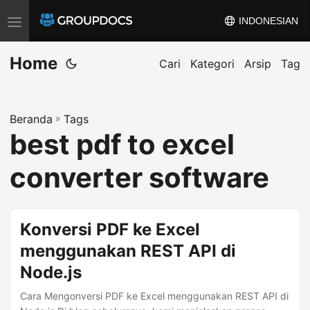
INDONESIAN
A
l
Home
i
Cari
Kategori
Arsip
Tag
h
k
Beranda
»
Tags
a
best pdf to excel
n
n
converter software
a
v
i
Konversi PDF ke Excel
g
menggunakan REST API di
a
Node.js
s
i
Cara Mengonversi PDF ke Excel menggunakan REST API di