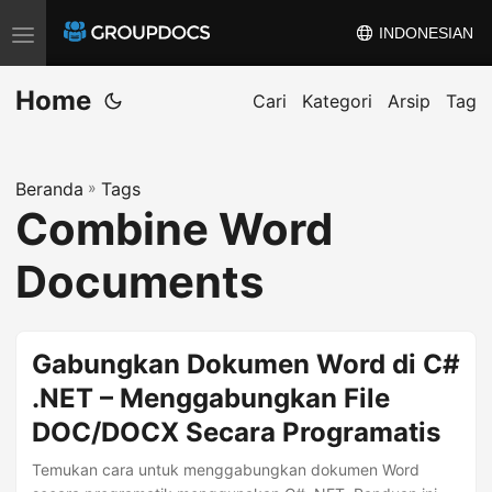
INDONESIAN
A
l
Home
i
Cari
Kategori
Arsip
Tag
h
k
Beranda
»
Tags
a
Combine Word
n
n
Documents
a
v
i
Gabungkan Dokumen Word di C#
g
.NET – Menggabungkan File
a
DOC/DOCX Secara Programatis
s
i
Temukan cara untuk menggabungkan dokumen Word