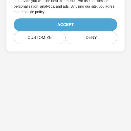
To provide you with the best experience, we use cookies for
personalization, analytics, and ads. By using our site, you agree
to
our cookie policy
.
ACCEPT
CUSTOMIZE
DENY
Home
Products