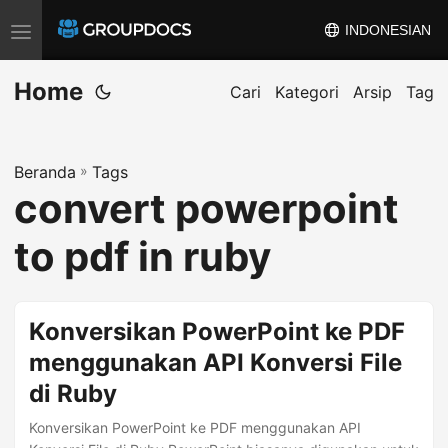
INDONESIAN
A
l
Home
i
Cari
Kategori
Arsip
Tag
h
k
Beranda
»
Tags
a
convert powerpoint
n
n
to pdf in ruby
a
v
i
Konversikan PowerPoint ke PDF
g
menggunakan API Konversi File
a
di Ruby
s
i
Konversikan PowerPoint ke PDF menggunakan API