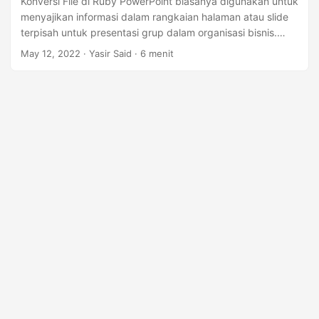
Konversi File di Ruby PowerPoint biasanya digunakan untuk
menyajikan informasi dalam rangkaian halaman atau slide
terpisah untuk presentasi grup dalam organisasi bisnis.
Dalam kasus tertentu, Anda mungkin perlu mengonversi
May 12, 2022
· Yasir Said · 6 menit
presentasi PowerPoint ke PDF secara terprogram. Pada
artikel ini, kita akan mempelajari cara mengonversi
PowerPoint ke PDF menggunakan API Konversi File di
Ruby. Topik-topik berikut akan dibahas dalam artikel ini:
PowerPoint to PDF Conversion REST API dan Ruby SDK
Ubah PowerPoint ke PDF menggunakan REST API di Ruby
Konversi PPTX ke PDF dengan Watermark menggunakan
Ruby Konversi Rentang Halaman dari PPTX ke PDF di Ruby
Konversi Halaman Tertentu PPTX ke PDF di Ruby Konverter
PPTX ke PDF Online Gratis API REST Konversi PowerPoint
ke PDF dan Ruby SDK Untuk mengonversi PPTX ke PDF ,
kami akan menggunakan Ruby SDK of GroupDocs.