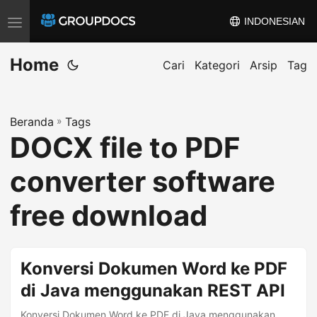
INDONESIAN
A
l
Home
i
Cari
Kategori
Arsip
Tag
h
k
Beranda
»
Tags
a
DOCX file to PDF
n
n
converter software
a
v
free download
i
g
a
Konversi Dokumen Word ke PDF
s
di Java menggunakan REST API
i
Konversi Dokumen Word ke PDF di Java menggunakan