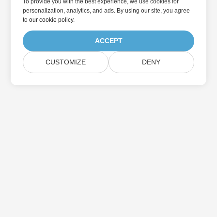
To provide you with the best experience, we use cookies for
personalization, analytics, and ads. By using our site, you agree
to
our cookie policy
.
ACCEPT
CUSTOMIZE
DENY
Home
Products