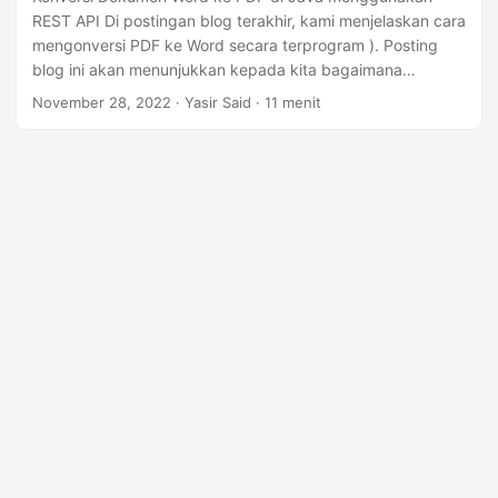
REST API Di postingan blog terakhir, kami menjelaskan cara
mengonversi PDF ke Word secara terprogram ). Posting
blog ini akan menunjukkan kepada kita bagaimana
menggunakan pustaka Java untuk mengonversi dokumen
November 28, 2022
· Yasir Said · 11 menit
Word menjadi PDF tanpa kehilangan format. Pustaka ini
dengan mudah mengonversi dokumen Word menjadi file
PDF secara terprogram dalam aplikasi Java Anda. Konversi
semacam itu berguna saat Anda ingin berbagi dokumen,
mengamankan data, atau memastikan bahwa penampil
PDF tersedia di platform apa pun yang memilikinya.