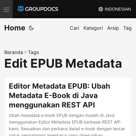
INDONESIAN
A
l
Home
i
Cari
Kategori
Arsip
Tag
h
k
Beranda
»
Tags
a
Edit EPUB Metadata
n
n
a
Editor Metadata EPUB: Ubah
v
Metadata E-Book di Java
i
menggunakan REST API
g
a
Ubah metadata e-book EPUB dengan mudah di Java
s
menggunakan Editor Metadata EPUB berbasis REST API
kami. Sesuaikan dan perbarui detail e-book dengan lancar
i
untuk pengalaman membaca yang disesuaikan.