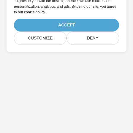
To provide you with the best experience, we use cookies for
personalization, analytics, and ads. By using our site, you agree
to
our cookie policy
.
ACCEPT
CUSTOMIZE
DENY
Home
Products