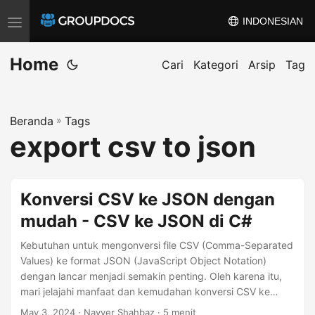
INDONESIAN
A
l
Home
i
Cari
Kategori
Arsip
Tag
h
k
Beranda
»
Tags
a
export csv to json
n
n
a
Konversi CSV ke JSON dengan
v
mudah - CSV ke JSON di C#
i
g
Kebutuhan untuk mengonversi file CSV (Comma-Separated
a
Values) ke format JSON (JavaScript Object Notation)
dengan lancar menjadi semakin penting. Oleh karena itu,
s
mari jelajahi manfaat dan kemudahan konversi CSV ke
i
JSON menggunakan .NET REST API.
May 3, 2024
· Nayyer Shahbaz · 5 menit