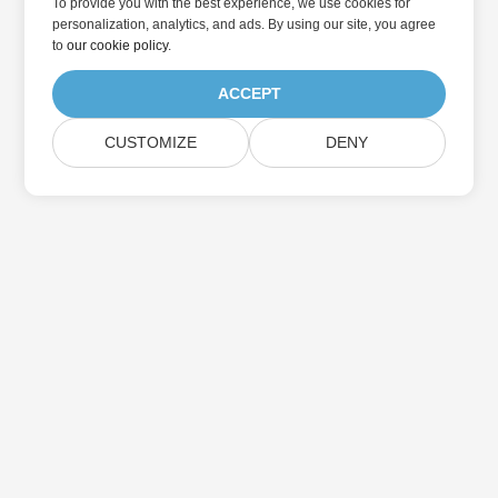
To provide you with the best experience, we use cookies for
personalization, analytics, and ads. By using our site, you agree
to
our cookie policy
.
ACCEPT
CUSTOMIZE
DENY
Home
Products