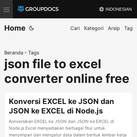
INDONESIAN
A
l
Home
i
Cari
Kategori
Arsip
Tag
h
k
Beranda
»
Tags
a
json file to excel
n
n
converter online free
a
v
i
Konversi EXCEL ke JSON dan
g
JSON ke EXCEL di Node.js
a
s
Konversikan EXCEL ke JSON dan JSON ke EXCEL di
Node.js Excel menyediakan berbagai fitur untuk
i
menyimpan dan mengatur data dalam bentuk lembar kerja