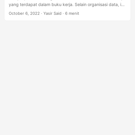
yang terdapat dalam buku kerja. Selain organisasi data, ini
memungkinkan Anda melakukan penyortiran, visualisasi
October 6, 2022
· Yasir Said · 6 menit
data, perhitungan matematis, dll. Dalam kasus tertentu,
Anda menerima data dalam format JSON dan Anda perlu
mengekspornya ke lembar kerja Excel secara terprogram.
Untuk kasus seperti itu, artikel ini membahas cara
mengonversi Excel ke JSON dan JSON ke Excel di Node.