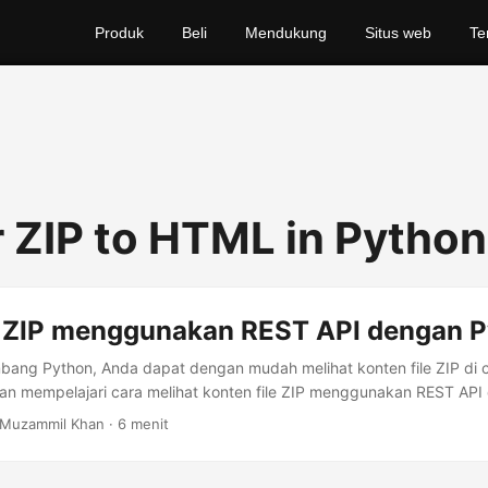
Produk
Beli
Mendukung
Situs web
Te
 ZIP to HTML in Python
le ZIP menggunakan REST API dengan 
ang Python, Anda dapat dengan mudah melihat konten file ZIP di 
a akan mempelajari cara melihat konten file ZIP menggunakan REST AP
 Muzammil Khan · 6 menit