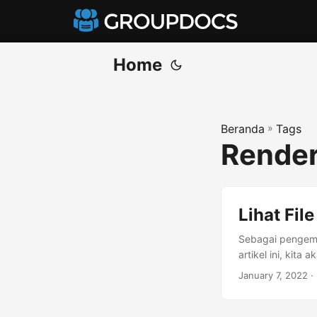
Home
Beranda
»
Tags
Render
Lihat Fi
Sebagai pengemb
artikel ini, kit
January 7, 2022
·