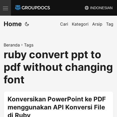
INDONESIAN
A
l
Home
i
Cari
Kategori
Arsip
Tag
h
k
Beranda
»
Tags
a
ruby convert ppt to
n
n
pdf without changing
a
v
font
i
g
a
Konversikan PowerPoint ke PDF
s
menggunakan API Konversi File
i
di Ruby