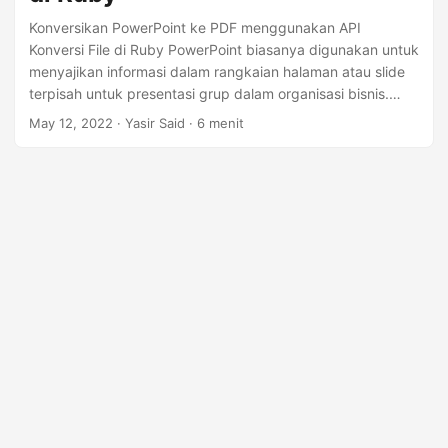
Konversikan PowerPoint ke PDF menggunakan API
Konversi File di Ruby PowerPoint biasanya digunakan untuk
menyajikan informasi dalam rangkaian halaman atau slide
terpisah untuk presentasi grup dalam organisasi bisnis.
Dalam kasus tertentu, Anda mungkin perlu mengonversi
May 12, 2022
· Yasir Said · 6 menit
presentasi PowerPoint ke PDF secara terprogram. Pada
artikel ini, kita akan mempelajari cara mengonversi
PowerPoint ke PDF menggunakan API Konversi File di
Ruby. Topik-topik berikut akan dibahas dalam artikel ini:
PowerPoint to PDF Conversion REST API dan Ruby SDK
Ubah PowerPoint ke PDF menggunakan REST API di Ruby
Konversi PPTX ke PDF dengan Watermark menggunakan
Ruby Konversi Rentang Halaman dari PPTX ke PDF di Ruby
Konversi Halaman Tertentu PPTX ke PDF di Ruby Konverter
PPTX ke PDF Online Gratis API REST Konversi PowerPoint
ke PDF dan Ruby SDK Untuk mengonversi PPTX ke PDF ,
kami akan menggunakan Ruby SDK of GroupDocs.