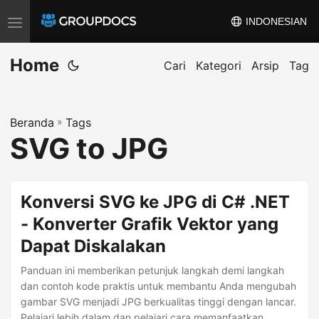
INDONESIAN
A
l
Home
i
Cari
Kategori
Arsip
Tag
h
k
Beranda
»
Tags
a
SVG to JPG
n
n
a
Konversi SVG ke JPG di C# .NET
v
- Konverter Grafik Vektor yang
i
Dapat Diskalakan
g
a
Panduan ini memberikan petunjuk langkah demi langkah
s
dan contoh kode praktis untuk membantu Anda mengubah
gambar SVG menjadi JPG berkualitas tinggi dengan lancar.
i
Pelajari lebih dalam dan pelajari cara memanfaatkan