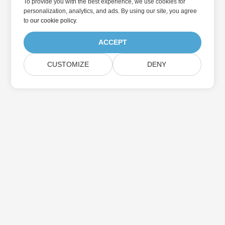
To provide you with the best experience, we use cookies for
personalization, analytics, and ads. By using our site, you agree
to
our cookie policy
.
ACCEPT
CUSTOMIZE
DENY
Home
Products