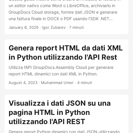
a
un editor nativo come Word o LibreOffice, archiviarlo in
l
GroupDocs Cloud storage, fornire dati JSON e generare
a
una fattura finale in DOCX o PDF usando l’SDK .NET
Assembly Cloud o semplici chiamate cURL.
n
January 8, 2026
· Igor Zubarev · 7 minuti
a
v
Genera report HTML da dati XML
i
in Python utilizzando l'API Rest
g
Utilizza l’API GroupDocs.Assembly Cloud per generare
a
report HTML dinamici con dati XML in Python.
z
August 4, 2023
· Muhammad Umer · 4 minuti
i
o
n
Visualizza i dati JSON su una
e
pagina HTML in Python
utilizzando l'API REST
Genera report Python dinamici con dati JSON utilizzando