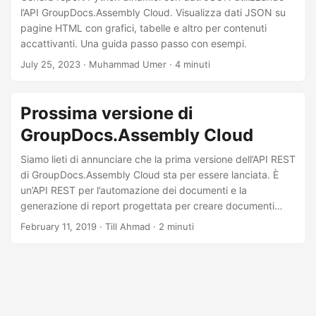
l’API GroupDocs.Assembly Cloud. Visualizza dati JSON su
pagine HTML con grafici, tabelle e altro per contenuti
accattivanti. Una guida passo passo con esempi.
July 25, 2023
· Muhammad Umer · 4 minuti
Prossima versione di
GroupDocs.Assembly Cloud
Siamo lieti di annunciare che la prima versione dell’API REST
di GroupDocs.Assembly Cloud sta per essere lanciata. È
un’API REST per l’automazione dei documenti e la
generazione di report progettata per creare documenti
personalizzati dai modelli. Questa API REST assembla in
February 11, 2019
· Till Ahmad · 2 minuti
modo intelligente i dati forniti con il documento modello
definito e genera un documento di output basato
sull’origine dati, nel formato del modello e nel formato di
output specificato.