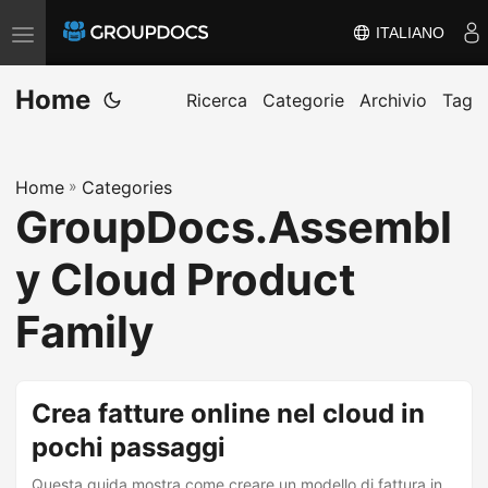
ITALIANO
A
t
Home
t
Ricerca
Categorie
Archivio
Tag
i
v
Home
»
Categories
a
GroupDocs.Assembl
/
d
y Cloud Product
i
s
Family
a
t
t
Crea fatture online nel cloud in
i
pochi passaggi
v
Questa guida mostra come creare un modello di fattura in