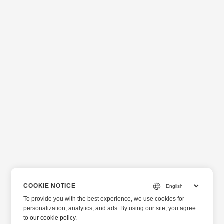
eseguire operazioni sui metadati per individuare facilmente
questo file di documento specifico per riferimento futuro.
COOKIE NOTICE
To provide you with the best experience, we use cookies for
personalization, analytics, and ads. By using our site, you agree
to
our cookie policy
.