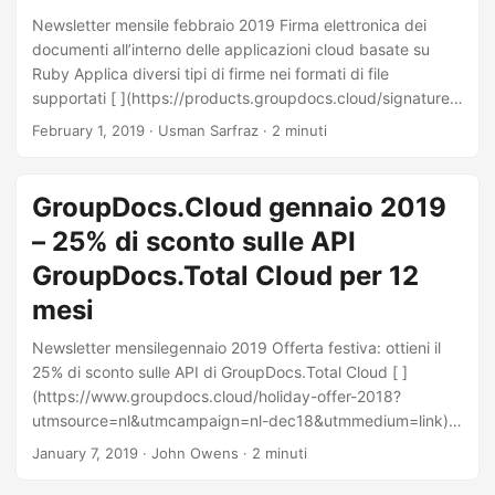
Newsletter mensile febbraio 2019 Firma elettronica dei
documenti all’interno delle applicazioni cloud basate su
Ruby Applica diversi tipi di firme nei formati di file
supportati [ ](https://products.groupdocs.cloud/signature?
utmsource=nl&utmcampaign=nl- feb19&utmmedia=link)
February 1, 2019
· Usman Sarfraz · 2 minuti
Groupdocs.Signature Cloud SDK per Ruby è ora
disponibile. È un’API orientata al REST per una facile
integrazione nei programmi di firma digitale basati su Ruby
GroupDocs.Cloud gennaio 2019
esistenti. Supporta l’applicazione di vari tipi di firme come:
– 25% di sconto sulle API
immagine, testo, codice a barre, codice QR, firme digitali e
timbri.
GroupDocs.Total Cloud per 12
mesi
Newsletter mensilegennaio 2019 Offerta festiva: ottieni il
25% di sconto sulle API di GroupDocs.Total Cloud [ ]
(https://www.groupdocs.cloud/holiday-offer-2018?
utmsource=nl&utmcampaign=nl-dec18&utmmedium=link)
GroupDocs.Total Cloud riunisce tutte le API di GroupDocs in
January 7, 2019
· John Owens · 2 minuti
un’unica suite di API Cloud e offre un ottimo rapporto
qualità-prezzo. Durante le festività natalizie, GroupDocs lo