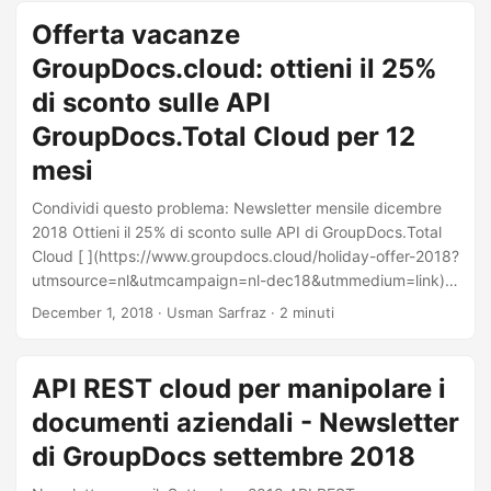
rende ancora più conveniente offrendoti uno sconto del
Offerta vacanze
25% su GroupDocs.Total Cloud. Basta inserire il codice
GroupDocs.cloud: ottieni il 25%
coupon HOLOFF2018 al momento dell’ordine. [ ]
(https://www.groupdocs.cloud/holiday-offer-2018 ?
di sconto sulle API
utmsource=nl&utmcampaign=nl-jan19&utmmedium=link)
GroupDocs.Total Cloud per 12
Questa offerta è disponibile solo sui nuovi acquisti
mesi
GroupDocs.
Condividi questo problema: Newsletter mensile dicembre
2018 Ottieni il 25% di sconto sulle API di GroupDocs.Total
Cloud [ ](https://www.groupdocs.cloud/holiday-offer-2018?
utmsource=nl&utmcampaign=nl-dec18&utmmedium=link)
Ottieni il 25% di sconto sulle API GroupDocs.Total Cloud per
December 1, 2018
· Usman Sarfraz · 2 minuti
12 mesi. Cita HOLOFF2018 al momento dell’ordine. [ ]
(https://purchase.groupdocs.com/buy?
utmsource=nl&utmcampaign =nl-dec18&utmmedium=link)
API REST cloud per manipolare i
Questa offerta è disponibile solo sui nuovi acquisti
documenti aziendali - Newsletter
GroupDocs.Total e non può essere utilizzata insieme ad
altre offerte, rinnovi o aggiornamenti. Disponibile solo
di GroupDocs settembre 2018
direttamente da GroupDocs.com, non tramite terze parti o