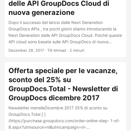
delle API GroupDocs Cloud di
Riferimenti API. Carica un file specifico Puoi caricare
facilmente i tuoi file nel tuo archivio cloud preferito
nuova generazione
utilizzando Groupdocs.
Dopo il successo del lancio delle Next Generation
GroupDocs APIs , tra pochi giorni stiamo introducendo la
Next Generation delle API GroupDocs Cloud. Poiché queste
API cloud sono basate sulle API GroupDocs di nuova
generazione, si tratta di API REST più stabili e affidabili.
December 28, 2017
· Till Ahmad · 2 minuti
Puoi migliorare la tua app o il tuo sito Web con la
funzionalità per visualizzare, annotare, firmare
elettronicamente, convertire e confrontare 50 tipi di
Offerta speciale per le vacanze,
documenti e immagini utilizzando queste API REST.
sconto del 25% su
GroupDocs.Total - Newsletter di
GroupDocs dicembre 2017
Newsletter mensileDicembre 2017 25% di sconto su
GroupDocs.Total [ ]
(https://purchase.groupdocs.com/order-online-step- 1-of-
8.aspx?utmsource=nl&utmcampaign=nl-