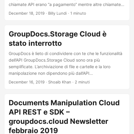
a
chiamate API erano “a pagamento” mentre altre chiamate
l
API no. Se una chiamata API creava un documento o un
December 18, 2019
· Billy Lundi · 1 minuto
risultato significativo, era addebitabile. Se una chiamata
a
API non creava un documento o un risultato, non era
n
addebitabile. Tuttavia, c’erano alcune “aree grigie” con
GroupDocs.Storage Cloud è
a
alcuni prodotti GroupDocs Cloud in cui i clienti erano
stato interrotto
v
confusi sull’opportunità di addebitare alcune chiamate.
i
GroupDocs è lieto di condividere con te che le funzionalità
g
dell’API GroupDocs.Storage Cloud sono ora più
semplificate. L’archiviazione di file e cartelle e la loro
a
manipolazione non dipendono più dall’API
z
GroupDocs.Storage Cloud separata, tuttavia, queste
December 16, 2019
· Shoaib Khan · 2 minuti
i
funzionalità sono disponibili come micro-servizio all’interno
di ogni GroupDocs Cloud API Per essere molto precisi,
o
“GroupDocs.Storage Cloud è stato interrotto come prodotto
Documents Manipulation Cloud
n
separato”. Cosa possono fare gli utenti esistenti?
e
API REST e SDK –
GroupDocs.Storage Cloud API e i seguenti SDK rimarranno
disponibili solo sui repository pubblici come GitHub, NuGet,
groupdocs.cloud Newsletter
ecc.
febbraio 2019