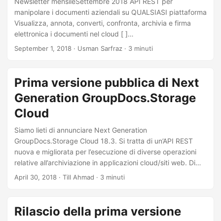
Newsletter mensileSettembre 2018 API REST per
rivenditori.
manipolare i documenti aziendali su QUALSIASI piattaforma
Visualizza, annota, converti, confronta, archivia e firma
elettronica i documenti nel cloud [ ]
(https://products.groupdocs.cloud/total?utmsource=
September 1, 2018
· Usman Sarfraz · 3 minuti
nl&utmcampaign=nl-sep18&utmmedium=link)
GroupDocs.Total Cloud Product Family: combina una suite
completa di API e SDK (.NET, Java, PHP) per la
Prima versione pubblica di Next
collaborazione ai documenti di cui la tua azienda ha
Generation GroupDocs.Storage
bisogno. Utilizzando l’abbonamento API GroupDocs.Total
for Cloud, puoi migliorare la tua app o il tuo sito Web con la
Cloud
funzionalità per la visualizzazione, l’annotazione, la firma
Siamo lieti di annunciare Next Generation
digitale, la conversione, l’archiviazione e il confronto di oltre
GroupDocs.Storage Cloud 18.3. Si tratta di un’API REST
50 tipi di documenti aziendali popolari e formati di
nuova e migliorata per l’esecuzione di diverse operazioni
immagine tra cui Microsoft Office, PDF, Outlook Email ,
relative all’archiviazione in applicazioni cloud/siti web. Di
HTML, CAD e testo.
seguito sono riportate alcune delle principali funzionalità
April 30, 2018
· Till Ahmad · 3 minuti
offerte nella prima versione di Next Generation
GroupDocs.Storage Cloud. Per i dettagli completi delle
funzionalità offerte dall’API REST Next Generation
Rilascio della prima versione
GroupDocs.Storage Cloud, consultare documentazione e