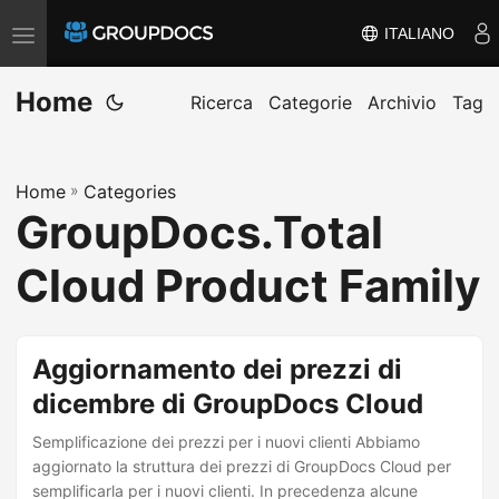
ITALIANO
A
t
Home
t
Ricerca
Categorie
Archivio
Tag
i
v
Home
»
Categories
a
GroupDocs.Total
/
d
Cloud Product Family
i
s
a
Aggiornamento dei prezzi di
t
dicembre di GroupDocs Cloud
t
i
Semplificazione dei prezzi per i nuovi clienti Abbiamo
aggiornato la struttura dei prezzi di GroupDocs Cloud per
v
semplificarla per i nuovi clienti. In precedenza alcune