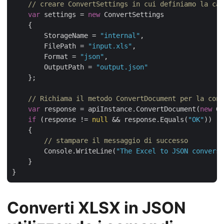
// creare ConvertSettings in cui definiamo la car
var
 settings = 
new
 ConvertSettings

    {

        StorageName = 
"internal"
,

        FilePath = 
"input.xls"
,

        Format = 
"json"
,

        OutputPath = 
"output.json"
    };

// Richiama il metodo ConvertDocument per la conv
var
 response = apiInstance.ConvertDocument(
new
 Gr
if
 (response != 
null
 && response.Equals(
"OK"
))

    {

// stampare il messaggio di successo
        Console.WriteLine(
"The Excel to JSON conversi
    }

Converti XLSX in JSON