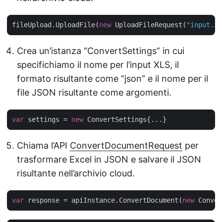
fileUpload.UploadFile(
new
 UploadFileRequest(
"input.xl
Crea un’istanza “ConvertSettings” in cui
specifichiamo il nome per l’input XLS, il
formato risultante come “json” e il nome per il
file JSON risultante come argomenti.
var
 settings = 
new
Chiama l’API
ConvertDocumentRequest
per
trasformare Excel in JSON e salvare il JSON
risultante nell’archivio cloud.
var
 response = apiInstance.ConvertDocument(
new