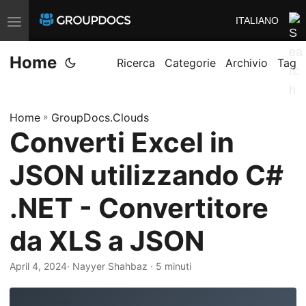
ITALIANO
A
t
Home
t
Ricerca
Categorie
Archivio
Tag
i
v
Home
»
GroupDocs.Clouds
a
Converti Excel in
/
d
JSON utilizzando C#
i
s
.NET - Convertitore
a
da XLS a JSON
t
t
April 4, 2024
· Nayyer Shahbaz · 5 minuti
i
v