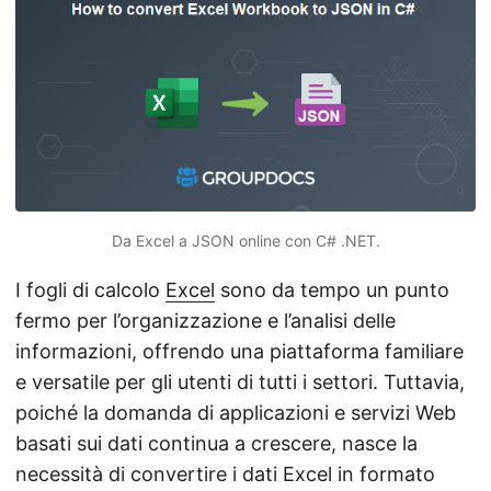
a
l
a
n
a
v
i
g
Da Excel a JSON online con C# .NET.
a
z
I fogli di calcolo
Excel
sono da tempo un punto
i
fermo per l’organizzazione e l’analisi delle
o
informazioni, offrendo una piattaforma familiare
n
e versatile per gli utenti di tutti i settori. Tuttavia,
e
poiché la domanda di applicazioni e servizi Web
basati sui dati continua a crescere, nasce la
necessità di convertire i dati Excel in formato