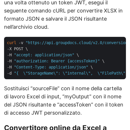
una volta ottenuto un token JWT, esegui il
seguente comando cURL per convertire XLSX in
formato JSON e salvare il JSON risultante
nell’archivio cloud.
curl
 -v 
"https://api.groupdocs.cloud/v2.0/conversion"
-X POST \

-H 
"accept: application/json"
 \

-H 
"authorization: Bearer {accessToken}"
 \

-H 
"Content-Type: application/json"
 \

-d 
"{  \"StorageName\": \"internal\",  \"FilePath\": 
Sostituisci “sourceFile” con il nome della cartella
di lavoro Excel di input, “myOutput” con il nome
del JSON risultante e “accessToken” con il token
di accesso JWT personalizzato.
Convertitore online da Excel a