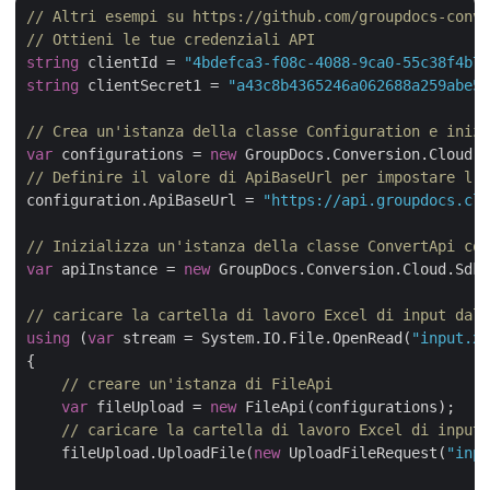
// Altri esempi su https://github.com/groupdocs-conve
// Ottieni le tue credenziali API 
string
 clientId = 
"4bdefca3-f08c-4088-9ca0-55c38f4b7f
string
 clientSecret1 = 
"a43c8b4365246a062688a259abe5b
// Crea un'istanza della classe Configuration e inizi
var
 configurations = 
new
// Definire il valore di ApiBaseUrl per impostare l'U
configuration.ApiBaseUrl = 
"https://api.groupdocs.clo
// Inizializza un'istanza della classe ConvertApi con
var
 apiInstance = 
new
 GroupDocs.Conversion.Cloud.Sdk.
// caricare la cartella di lavoro Excel di input dall
using
 (
var
 stream = System.IO.File.OpenRead(
"input.xl
{

// creare un'istanza di FileApi
var
 fileUpload = 
new
 FileApi(configurations);

// caricare la cartella di lavoro Excel di input 
    fileUpload.UploadFile(
new
 UploadFileRequest(
"inpu