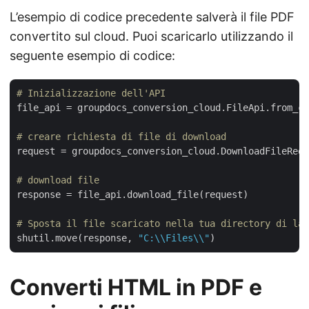
L’esempio di codice precedente salverà il file PDF
convertito sul cloud. Puoi scaricarlo utilizzando il
seguente esempio di codice:
# Inizializzazione dell'API
file_api = groupdocs_conversion_cloud.FileApi.from_co
# creare richiesta di file di download
request = groupdocs_conversion_cloud.DownloadFileRequ
# download file
response = file_api.download_file(request)

# Sposta il file scaricato nella tua directory di lav
shutil.move(response, 
"C:\\Files\\"
Converti HTML in PDF e