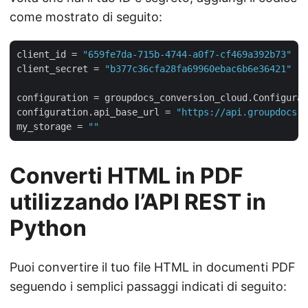
come mostrato di seguito:
client_id
 = 
"659fe7da-715b-4744-a0f7-cf469a392b73"
client_secret
 = 
"b377c36cfa28fa69960ebac6b6e36421"
configuration
configuration.api_base_url
 = 
"https://api.groupdocs.c
my_storage
 = 
""
Converti HTML in PDF
utilizzando l’API REST in
Python
Puoi convertire il tuo file HTML in documenti PDF
seguendo i semplici passaggi indicati di seguito: