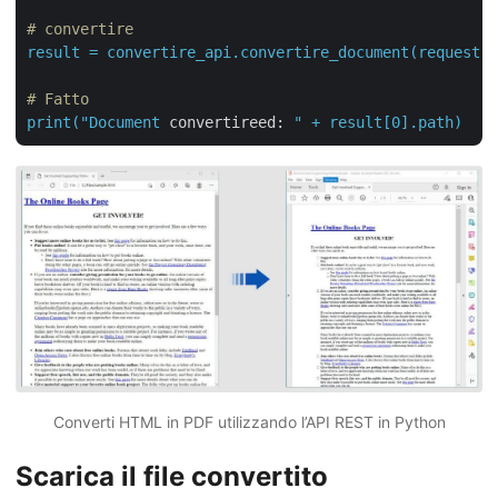
# convertire
result
=
convertire_api.convertire_document(request)
# Fatto
print("Document
convertireed:
Converti HTML in PDF utilizzando l’API REST in Python
Scarica il file convertito