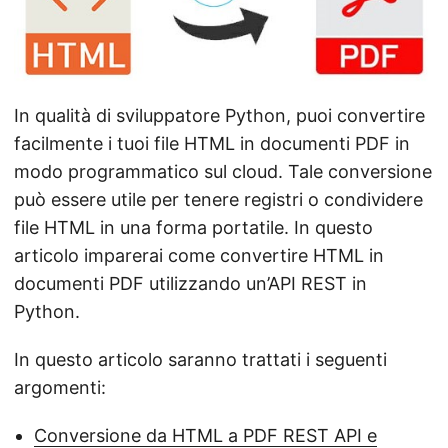
a
l
a
n
In qualità di sviluppatore Python, puoi convertire
a
facilmente i tuoi file HTML in documenti PDF in
v
modo programmatico sul cloud. Tale conversione
i
può essere utile per tenere registri o condividere
g
file HTML in una forma portatile. In questo
a
articolo imparerai come convertire HTML in
z
documenti PDF utilizzando un’API REST in
i
Python.
o
n
In questo articolo saranno trattati i seguenti
e
argomenti:
Conversione da HTML a PDF REST API e