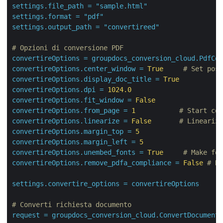
settings.file_path
=
"sample.html"
settings.format
=
"pdf"
settings.output_path
=
"convertireed"
# Opzioni di conversione PDF
convertireOptions
=
groupdocs_conversion_cloud.PdfCon
convertireOptions.center_window
=
True
# Set posi
convertireOptions.display_doc_title
=
True
convertireOptions.dpi
=
1024.0
convertireOptions.fit_window
=
False
convertireOptions.from_page
=
1
# Start con
convertireOptions.linearize
=
False
# Linearize
convertireOptions.margin_top
=
5
convertireOptions.margin_left
=
5
convertireOptions.unembed_fonts
=
True
# Make fon
convertireOptions.remove_pdfa_compliance
=
False
# Re
settings.convertire_options
=
convertireOptions
# Converti richiesta documento
request
=
groupdocs_conversion_cloud.ConvertDocumentR