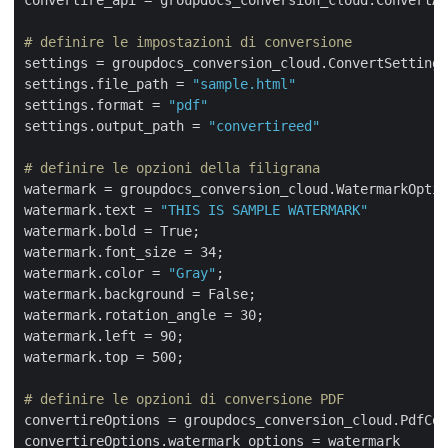
# definire le impostazioni di conversione
settings = groupdocs_conversion_cloud.ConvertSettings
settings.file_path = 
"sample.html"
settings.format = 
"pdf"
settings.output_path = 
"convertireed"
# definire le opzioni della filigrana
watermark = groupdocs_conversion_cloud.WatermarkOptio
watermark.text = 
"THIS IS SAMPLE WATERMARK"
watermark.bold = True;

watermark.font_size = 34;

watermark.color = 
"Gray"
;

watermark.background = False;

watermark.rotation_angle = 30;

watermark.left = 90;

watermark.top = 500;

# definire le opzioni di conversione PDF
convertireOptions = groupdocs_conversion_cloud.PdfCon
convertireOptions.watermark_options = watermark
