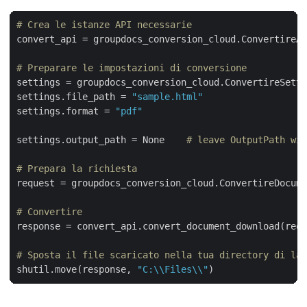
# Crea le istanze API necessarie
convert_api = groupdocs_conversion_cloud.ConvertireAp
# Preparare le impostazioni di conversione
settings = groupdocs_conversion_cloud.ConvertireSetti
settings.file_path = 
"sample.html"
settings.format = 
"pdf"
settings.output_path = None    
# leave OutputPath wil
# Prepara la richiesta
request = groupdocs_conversion_cloud.ConvertireDocume
# Convertire
response = convert_api.convert_document_download(requ
# Sposta il file scaricato nella tua directory di lav
shutil.move(response, 
"C:\\Files\\"