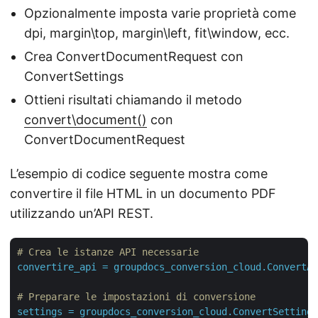
Opzionalmente imposta varie proprietà come
dpi, margin\top, margin\left, fit\window, ecc.
Crea ConvertDocumentRequest con
ConvertSettings
Ottieni risultati chiamando il metodo
convert\document()
con
ConvertDocumentRequest
L’esempio di codice seguente mostra come
convertire il file HTML in un documento PDF
utilizzando un’API REST.
# Crea le istanze API necessarie
convertire_api
=
groupdocs_conversion_cloud.ConvertAp
# Preparare le impostazioni di conversione
settings
=
groupdocs_conversion_cloud.ConvertSettings