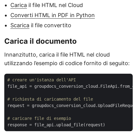
Carica
il file HTML nel Cloud
Converti HTML in PDF in Python
Scarica
il file convertito
Carica il documento
Innanzitutto, carica il file HTML nel cloud
utilizzando l’esempio di codice fornito di seguito:
# creare un'istanza dell'API
file_api
 = groupdocs_conversion_cloud.FileApi.from_co
# richiesta di caricamento del file
request
 = groupdocs_conversion_cloud.UploadFileReques
# caricare file di esempio
response