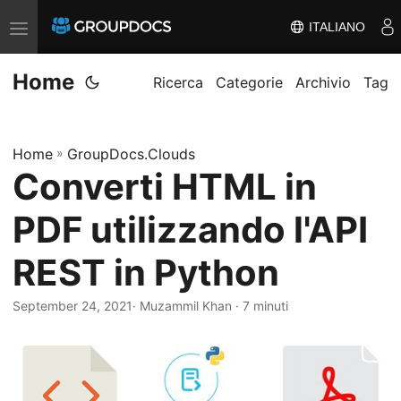
ITALIANO
A
t
Home
t
Ricerca
Categorie
Archivio
Tag
i
v
Home
»
GroupDocs.Clouds
a
Converti HTML in
/
d
PDF utilizzando l'API
i
s
REST in Python
a
t
September 24, 2021
· Muzammil Khan · 7 minuti
t
i
v