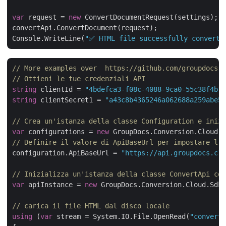
var
 request = 
new
 ConvertDocumentRequest(settings);

convertApi.ConvertDocument(request);

Console.WriteLine(
"✅ HTML file successfully converte
// More examples over  https://github.com/groupdocs-c
// Ottieni le tue credenziali API 
string
 clientId = 
"4bdefca3-f08c-4088-9ca0-55c38f4b7f
string
 clientSecret1 = 
"a43c8b4365246a062688a259abe5b
// Crea un'istanza della classe Configuration e inizi
var
 configurations = 
new
// Definire il valore di ApiBaseUrl per impostare l'u
configuration.ApiBaseUrl = 
"https://api.groupdocs.clo
// Inizializza un'istanza della classe ConvertApi con
var
 apiInstance = 
new
 GroupDocs.Conversion.Cloud.Sdk.
// carica il file HTML dal disco locale             
using
 (
var
 stream = System.IO.File.OpenRead(
"converte