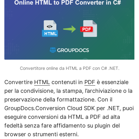
a
l
a
n
a
v
i
g
Convertitore online da HTML a PDF con C# .NET.
a
z
Convertire
HTML
contenuti in
PDF
è essenziale
i
per la condivisione, la stampa, l’archiviazione o la
o
preservazione della formattazione. Con il
n
GroupDocs.Conversion Cloud SDK per .NET, puoi
e
eseguire conversioni da HTML a PDF ad alta
fedeltà senza fare affidamento su plugin del
browser o strumenti esterni.