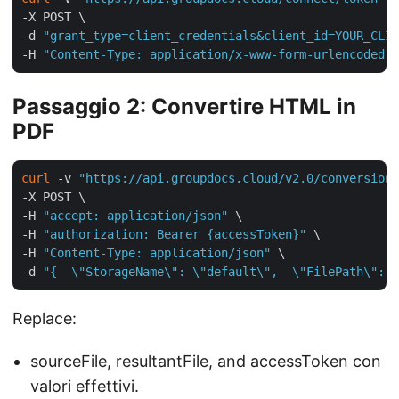
-X POST \

-d 
"grant_type=client_credentials&client_id=YOUR_CLIE
-H 
"Content-Type: application/x-www-form-urlencoded"
Passaggio 2: Convertire HTML in
PDF
curl
 -v 
"https://api.groupdocs.cloud/v2.0/conversion"
-X POST \

-H 
"accept: application/json"
 \

-H 
"authorization: Bearer {accessToken}"
 \

-H 
"Content-Type: application/json"
 \

-d 
"{  \"StorageName\": \"default\",  \"FilePath\": \
Replace:
sourceFile, resultantFile, and accessToken con
valori effettivi.