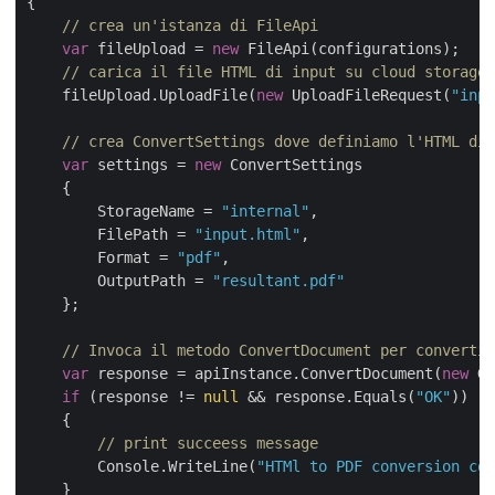
{

// crea un'istanza di FileApi
var
 fileUpload = 
new
 FileApi(configurations);

// carica il file HTML di input su cloud storage
    fileUpload.UploadFile(
new
 UploadFileRequest(
"inpu
// crea ConvertSettings dove definiamo l'HTML di 
var
 settings = 
new
 ConvertSettings

    {

        StorageName = 
"internal"
,

        FilePath = 
"input.html"
,

        Format = 
"pdf"
,

        OutputPath = 
"resultant.pdf"
    };

// Invoca il metodo ConvertDocument per convertir
var
 response = apiInstance.ConvertDocument(
new
 Gr
if
 (response != 
null
 && response.Equals(
"OK"
))

    {

// print succeess message
        Console.WriteLine(
"HTMl to PDF conversion co
    }
