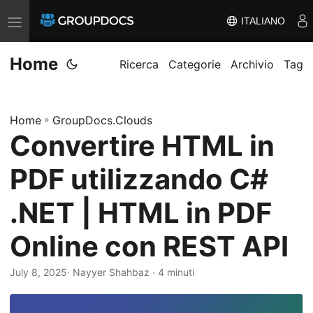
ITALIANO
A
t
Home
t
Ricerca
Categorie
Archivio
Tag
i
v
Home
»
GroupDocs.Clouds
a
Convertire HTML in
/
d
PDF utilizzando C#
i
s
.NET | HTML in PDF
a
Online con REST API
t
t
July 8, 2025
· Nayyer Shahbaz · 4 minuti
i
v