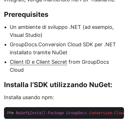
Prerequisites
Un ambiente di sviluppo .NET (ad esempio,
Visual Studio)
GroupDocs.Conversion Cloud SDK per .NET
installato tramite NuGet
Client ID e Client Secret
from GroupDocs
Cloud
Installa l’SDK utilizzando NuGet:
Installa usando npm:
PM
> 
NuGet
\
Install-Package
GroupDocs
.Conversion-Cloud