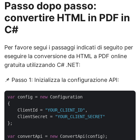
Passo dopo passo:
convertire HTML in PDF in
C#
Per favore segui i passaggi indicati di seguito per
eseguire la conversione da HTML a PDF online
gratuita utilizzando C# .NET:
📌 Passo 1: Inizializza la configurazione API:
var
 config = 
new
 Configuration

{

    ClientId = 
"YOUR_CLIENT_ID"
,

    ClientSecret = 
"YOUR_CLIENT_SECRET"
};

var
 convertApi = 
new