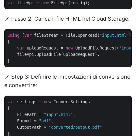
var
 fileApi = 
new
📌 Passo 2: Carica il file HTML nel Cloud Storage:
using
 (
var
 fileStream = File.OpenRead(
"input.html"
))

{

var
 uploadRequest = 
new
 UploadFileRequest(
"input.
    fileApi.UploadFile(uploadRequest);

📌 Step 3: Definire le impostazioni di conversione
e convertire:
var
 settings = 
new
 ConvertSettings

{

    FilePath = 
"input.html"
,

    Format = 
"pdf"
,

    OutputPath = 
"converted/output.pdf"
};
