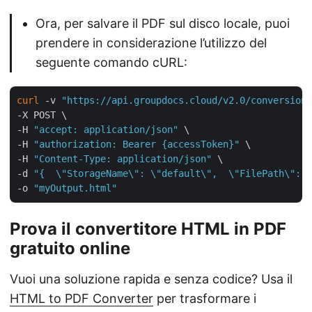
Ora, per salvare il PDF sul disco locale, puoi
prendere in considerazione l’utilizzo del
seguente comando cURL:
curl
 -v 
"https://api.groupdocs.cloud/v2.0/conversion"
-X POST \

-H 
"accept: application/json"
 \

-H 
"authorization: Bearer {accessToken}"
 \

-H 
"Content-Type: application/json"
 \

-d 
"{  \"StorageName\": \"default\",  \"FilePath\": \
-o 
"myOutput.html"
Prova il convertitore HTML in PDF
gratuito online
Vuoi una soluzione rapida e senza codice? Usa il
HTML to PDF Converter
per trasformare i