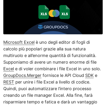
a
l
a
n
a
v
i
Microsoft Excel
è uno degli editor di fogli di
g
calcolo più popolari grazie alla sua natura
a
multiruolo e all’enorme quantità di funzionalità.
z
Supponiamo di avere un numero enorme di file
i
Excel
e di voler combinare i file Excel in uno solo.
o
GroupDocs.Merger
fornisce le API Cloud
SDK
e
n
REST
per unire i file Excel a livello di codice.
e
Quindi, puoi automatizzare l’intero processo
creando un file manager Excel. Alla fine, farà
risparmiare tempo e fatica e darà un vantaggio