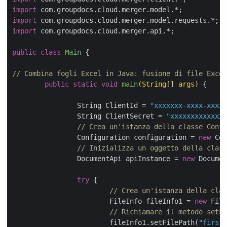
import
import
import
 com.groupdocs.cloud.merger.api.*;

public
class
Main
{

// Combina fogli Excel in Java: fusione di file Excel
public
static
void
main
(String[] args)
{

		String ClientId = 
"xxxxxxx-xxxx-xxxx-
		String ClientSecret = 
"xxxxxxxxxxxxxx
// Crea un'istanza della classe Confi
		Configuration configuration = 
new
 Con
// Inizializza un oggetto della class
		DocumentApi apiInstance = 
new
 Documen
try
 {

// Crea un'istanza della clas
			FileInfo fileInfo1 = 
new
 File
			fileInfo1.setFilePath(
"first.