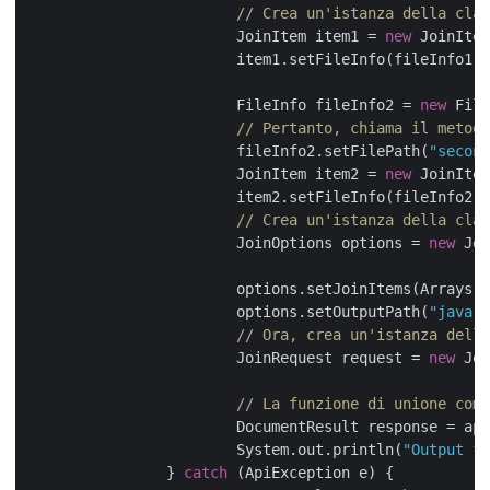
// Crea un'istanza della clas
			JoinItem item1 = 
new
 JoinItem
			item1.setFileInfo(fileInfo1);

			FileInfo fileInfo2 = 
new
 File
			fileInfo2.setFilePath(
"second
			JoinItem item2 = 
new
 JoinItem
			item2.setFileInfo(fileInfo2);

// Crea un'istanza della clas
			JoinOptions options = 
new
 Joi
			options.setJoinItems(Arrays.asList(item1, item2));

			options.setOutputPath(
"java-t
// Ora, crea un'istanza della
			JoinRequest request = 
new
 Joi
// La funzione di unione comb
			DocumentResult response = apiInstance.join(request);

			System.out.println(
"Output fi
		} 
catch
 (ApiException e) {
