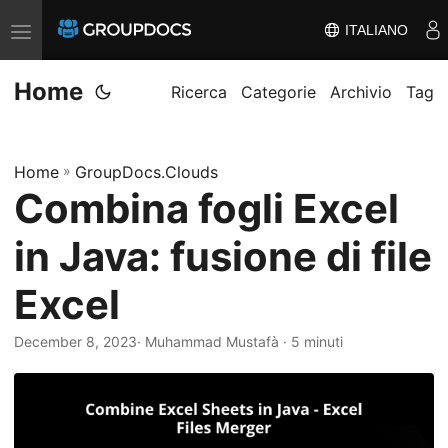
ITALIANO
A
t
Home
t
Ricerca
Categorie
Archivio
Tag
i
v
Home
»
GroupDocs.Clouds
a
Combina fogli Excel
/
d
in Java: fusione di file
i
s
Excel
a
t
December 8, 2023
· Muhammad Mustafà · 5 minuti
t
i
v