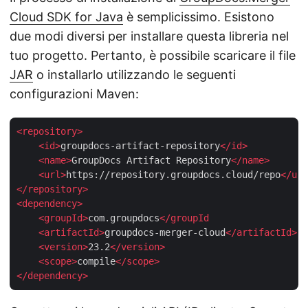
Cloud SDK for Java
è semplicissimo. Esistono
due modi diversi per installare questa libreria nel
tuo progetto. Pertanto, è possibile scaricare il file
JAR
o installarlo utilizzando le seguenti
configurazioni Maven:
<
repository
>
<
id
>
groupdocs-artifact-repository
</
id
>
<
name
>
GroupDocs Artifact Repository
</
name
>
<
url
>
https://repository.groupdocs.cloud/repo
</
url
</
repository
>
<
dependency
>
<
groupId
>
com.groupdocs
</
groupId
    <
artifactId
>
groupdocs-merger-cloud
</
artifactId
>
<
version
>
23.2
</
version
>
<
scope
>
compile
</
scope
>
</
dependency
>