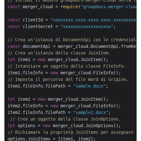
const
 merger_cloud = 
require
(
"groupdocs-merger-cloud"
const
 clientId = 
"xxxxxxxx-xxxx-xxxx-xxxx-xxxxxxxxxxx
const
 clientSecret = 
"xxxxxxxxxxxxxxxxxxx"
;

// Crea un'istanza di DocumentApi con le credenziali 
const
// Crea un'istanza della classe JoinItem.
let
 item1 = 
new
// Istanziare un oggetto della classe FileInfo.
item1.fileInfo = 
new
// Imposta il percorso del file Word di origine.
item1.fileInfo.filePath = 
"sample.docx"
;

let
 item2 = 
new
 merger_cloud.JoinItem();

item2.fileInfo = 
new
 merger_cloud.FileInfo();

item2.fileInfo.filePath = 
"sample2.docx"
;    

// Crea un oggetto della classe JoinOptions.
let
 options = 
new
// Richiamare la proprietà JoinItems per assegnare la