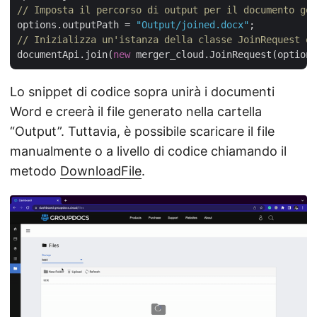
// Imposta il percorso di output per il documento gen
options.outputPath = 
"Output/joined.docx"
// Inizializza un'istanza della classe JoinRequest e 
documentApi.join(
new
 merger_cloud.JoinRequest(options
Lo snippet di codice sopra unirà i documenti
Word e creerà il file generato nella cartella
“Output”. Tuttavia, è possibile scaricare il file
manualmente o a livello di codice chiamando il
metodo
DownloadFile
.