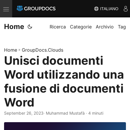
ITALIANO
A
t
Home
t
Ricerca
Categorie
Archivio
Tag
i
v
Home
»
GroupDocs.Clouds
a
Unisci documenti
/
d
Word utilizzando una
i
s
fusione di documenti
a
Word
t
t
September 26, 2023
· Muhammad Mustafà · 4 minuti
i
v