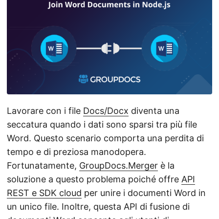
a
l
a
n
a
v
i
g
Lavorare con i file
Docs/Docx
diventa una
a
seccatura quando i dati sono sparsi tra più file
z
Word. Questo scenario comporta una perdita di
i
tempo e di preziosa manodopera.
o
Fortunatamente,
GroupDocs.Merger
è la
n
soluzione a questo problema poiché offre
API
e
REST e SDK cloud
per unire i documenti Word in
un unico file. Inoltre, questa API di fusione di