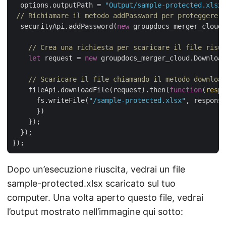
  options.outputPath = 
"Output/sample-protected.xlsx"
// Richiamare il metodo addPassword per proteggere c
  securityApi.addPassword(
new
 groupdocs_merger_cloud.
// Crea una richiesta per scaricare il file risul
let
 request = 
new
 groupdocs_merger_cloud.Download
// Scaricare il file chiamando il metodo download
    fileApi.downloadFile(request).then(
function
(
respo
      fs.writeFile(
"/sample-protected.xlsx"
, response
      })

    });

  });

Dopo un’esecuzione riuscita, vedrai un file
sample-protected.xlsx scaricato sul tuo
computer. Una volta aperto questo file, vedrai
l’output mostrato nell’immagine qui sotto: