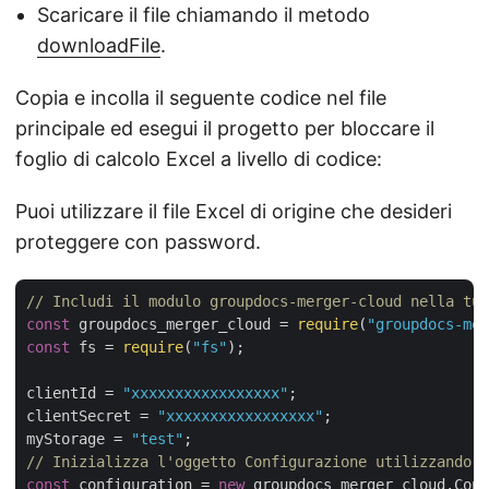
Scaricare il file chiamando il metodo
downloadFile
.
Copia e incolla il seguente codice nel file
principale ed esegui il progetto per bloccare il
foglio di calcolo Excel a livello di codice:
Puoi utilizzare il file Excel di origine che desideri
proteggere con password.
// Includi il modulo groupdocs-merger-cloud nella tua
const
 groupdocs_merger_cloud = 
require
(
"groupdocs-mer
const
 fs = 
require
(
"fs"
);

clientId = 
"xxxxxxxxxxxxxxxxx"
;

clientSecret = 
"xxxxxxxxxxxxxxxxx"
;

myStorage = 
"test"
// Inizializza l'oggetto Configurazione utilizzando C
const
 configuration = 
new
 groupdocs_merger_cloud.Conf