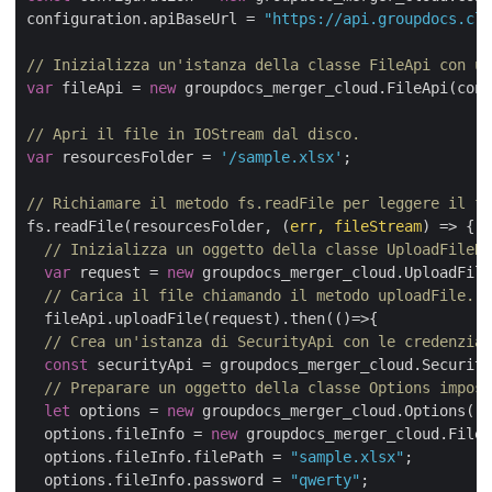
configuration.apiBaseUrl = 
"https://api.groupdocs.clo
// Inizializza un'istanza della classe FileApi con un
var
 fileApi = 
new
 groupdocs_merger_cloud.FileApi(conf
// Apri il file in IOStream dal disco.
var
 resourcesFolder = 
'/sample.xlsx'
;

// Richiamare il metodo fs.readFile per leggere il fi
fs.readFile(resourcesFolder, 
(
err, fileStream
) =>
 {

// Inizializza un oggetto della classe UploadFileRe
var
 request = 
new
 groupdocs_merger_cloud.UploadFile
// Carica il file chiamando il metodo uploadFile.
  fileApi.uploadFile(request).then(
()=>
{

// Crea un'istanza di SecurityApi con le credenzial
const
 securityApi = groupdocs_merger_cloud.Security
// Preparare un oggetto della classe Options impost
let
 options = 
new
 groupdocs_merger_cloud.Options();

  options.fileInfo = 
new
 groupdocs_merger_cloud.FileI
  options.fileInfo.filePath = 
"sample.xlsx"
;  

  options.fileInfo.password = 
"qwerty"
;  
