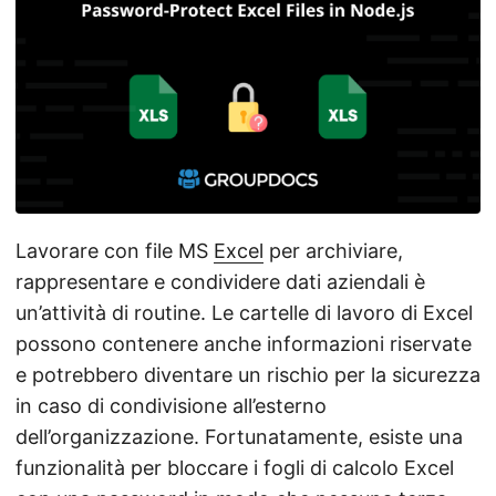
a
l
a
n
a
v
i
g
Lavorare con file MS
Excel
per archiviare,
a
rappresentare e condividere dati aziendali è
z
un’attività di routine. Le cartelle di lavoro di Excel
i
possono contenere anche informazioni riservate
o
e potrebbero diventare un rischio per la sicurezza
n
in caso di condivisione all’esterno
e
dell’organizzazione. Fortunatamente, esiste una
funzionalità per bloccare i fogli di calcolo Excel