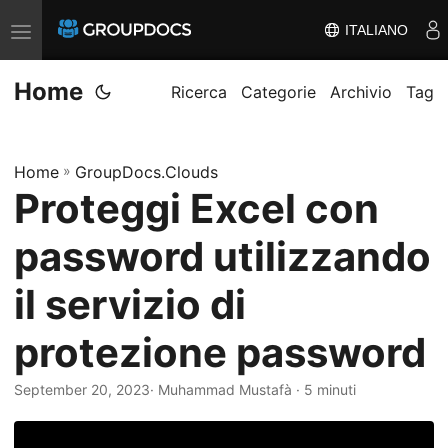
ITALIANO
A
t
Home
t
Ricerca
Categorie
Archivio
Tag
i
v
Home
»
GroupDocs.Clouds
a
Proteggi Excel con
/
d
password utilizzando
i
s
il servizio di
a
protezione password
t
t
September 20, 2023
· Muhammad Mustafà · 5 minuti
i
v