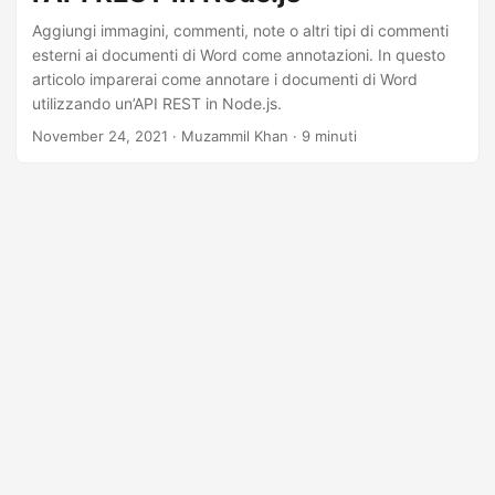
a
Aggiungi immagini, commenti, note o altri tipi di commenti
l
esterni ai documenti di Word come annotazioni. In questo
a
articolo imparerai come annotare i documenti di Word
n
utilizzando un’API REST in Node.js.
a
November 24, 2021
· Muzammil Khan · 9 minuti
v
i
g
a
z
i
o
n
e