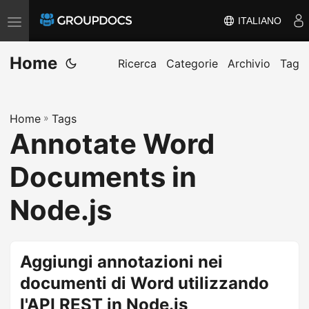
ITALIANO
A
t
Home
t
Ricerca
Categorie
Archivio
Tag
i
v
Home
»
Tags
a
Annotate Word
/
d
Documents in
i
s
Node.js
a
t
t
Aggiungi annotazioni nei
i
documenti di Word utilizzando
v
l'API REST in Node.js