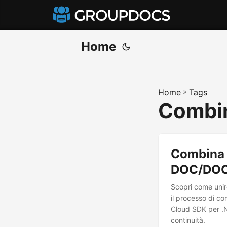
Home
Home
»
Tags
Combi
Combina d
DOC/DOC
Scopri come unir
il processo di 
Cloud SDK per .N
continuità.