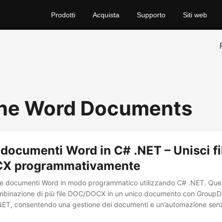
Prodotti
Acquista
Supporto
Siti web
ne Word Documents
ocumenti Word in C# .NET – Unisci fi
X programmativamente
e documenti Word in modo programmatico utilizzando C# .NET. Quest
combinazione di più file DOC/DOCX in un unico documento con Group
ET, consentendo una gestione dei documenti e un’automazione senz