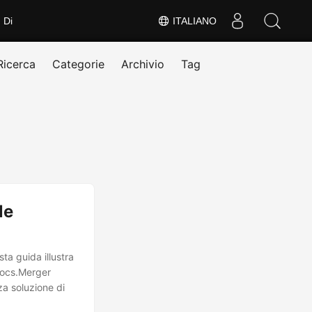
Di
ITALIANO
Ricerca
Categorie
Archivio
Tag
le
a guida illustra
Docs.Merger
a soluzione di