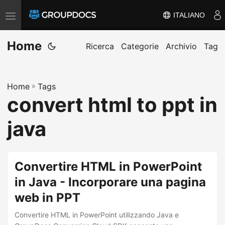
ITALIANO
A
t
Home
t
Ricerca
Categorie
Archivio
Tag
i
v
Home
»
Tags
a
convert html to ppt in
/
d
java
i
s
a
Convertire HTML in PowerPoint
t
in Java - Incorporare una pagina
t
web in PPT
i
v
Convertire HTML in PowerPoint utilizzando Java e