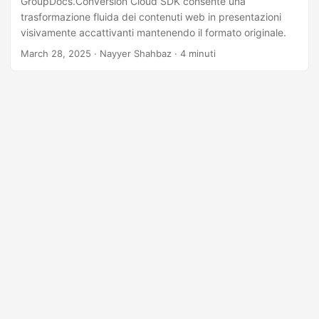
GroupDocs.Conversion Cloud SDK consente una
a
trasformazione fluida dei contenuti web in presentazioni
l
visivamente accattivanti mantenendo il formato originale.
a
March 28, 2025
· Nayyer Shahbaz · 4 minuti
n
a
v
i
g
a
z
i
o
n
e