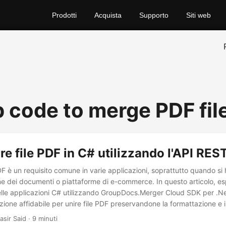
Prodotti
Acquista
Supporto
Siti web
 code to merge PDF fil
e file PDF in C# utilizzando l'API RES
PDF è un requisito comune in varie applicazioni, soprattutto quando si
one dei documenti o piattaforme di e-commerce. In questo articolo, 
 nelle applicazioni C# utilizzando GroupDocs.Merger Cloud SDK per .
zione affidabile per unire file PDF preservandone la formattazione e il
asir Said · 9 minuti